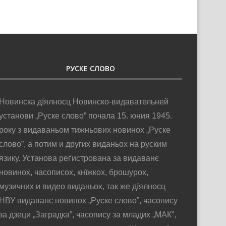
РУСКЕ СЛОВО
Новинска дїялносц Новинско-видавательней
установи „Руске слово” почала 15. юния 1945.
року з видаваньом тижньових новинох „Руске
слово”, а потим и других виданьох на руским
язику. Установа реґистрована за видаванє
новинох, часописох, кнїжкох, брошурох,
музичних и видео виданьох, так же дїялносц
НВУ видаванє новинох „Руске слово”, часопису
за дзеци „Заградка”, часопису за младих „МАК”,