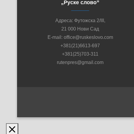
„Руске слово”
Адреса: Футожска 2/III,
21 000 Нови Сад
E-mail: office@ruskeslovo.com
+381(21)6613-697
+381(25)703-311
rutenpres@gmail.com