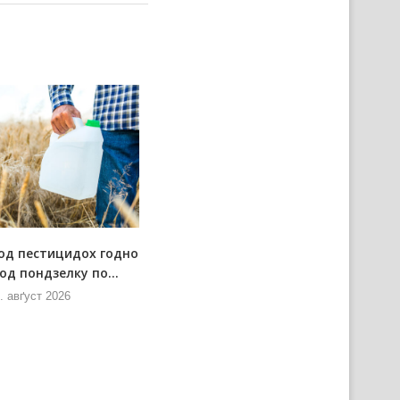
од пестицидох годно
Позарядова схадзка Штабу за
од пондзелку по...
позарядово ситуациї
. авґуст 2026
7. авґуст 2026