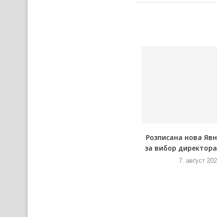
а
Пре африцку чуму одказана и
Розписана нова Яв
Ловарска ґулашияда
за вибор директора 
7. авґуст 2026
7. авґуст 20