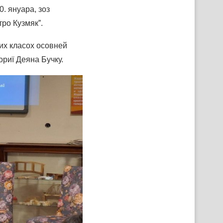
. януара, зоз
ро Кузмякˮ.
их класох осовней
ориї Деяна Бучку.