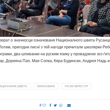
еферат о значносци означованя Националного швета Русанц
Потим, пригодни писнї з тей нагоди пречитали школярки Ре
ограми, два шпиванки на руским язику у провадзеню зоз ґи
р, Дорияна Пап, Мая Сопка, Кяра Будински, Андрея Надь и
АЦИОНАЛНЕ ШВЕТО
ОБРАЗОВАНЄ
РУСКИ КЕРЕСТУР
0