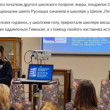
 початком другого школского полрочя, вчера, пондзелок 20
ационалне швето Руснацох означели и школяре у Школи „Пет
олских годзинох, у школским голу, пририхтали школяре висш
х оддзелєньох Ґимназиї, а з помоцу свойого наставнїка ист