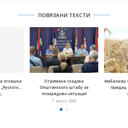
ПОВЯЗАНИ ТЕКСТИ
на оглашка
Отримана схадзка
Амбалажу 
„Руского...
Општинского штабу за
придац 
позарядово ситуациї
26
7
7. авґуст 2026