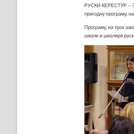
РУСКИ КЕРЕСТУР – Зоз
пригодну програму, н
Програму, на трох шк
школи и школяре руски