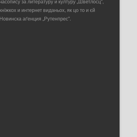
часопису за литературу и културу „Шветлосц”,
кнїжкох и интернет виданьох, як цо то и єй
Новинска аґенция „Рутенпрес”.