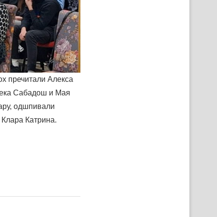
ох пречитали Алекса
бека Сабадош и Мая
тару, одшпивали
 Клара Катрина.