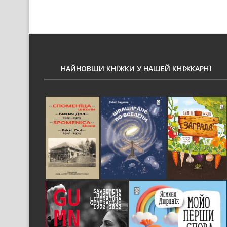
НАЙНОВШИ КНЇЖКИ У НАШЕЙ КНЇЖКАРНЇ