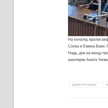
На початку, кратки р
Сопка и Емина Бики. 
Надь, док на концу пр
школярки Анита Чизма
ДЗЕНЬ РУСНАЦОХ
Н