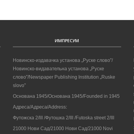
ИМПРЕСУМ
Новинско-издавачка установа „Руске слово”/
Новинско-видавательна установа „Руске
слово”/Newspaper Publishing Institution „Ruske
slovo”
Основана 1945/Основана 1945/Founded in 1945
Адреса/Адреса/Address:
Футожска 2/III /Футошка 2/III /Futoska street 2/III
21000 Нови Сад/21000 Нови Сад/21000 Novi