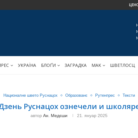
ЦЕН
ПРЕС
УКРАЇНА
БЛОҐИ
ЗАГРАДКА
МАK
ШВЕТЛОСЦ
Националне швето Руснацох
Образованє
Рутенпрес
Тексти
Дзень Руснацох ознечели и школяр
автор
Ан. Медєши
21. януар 2025