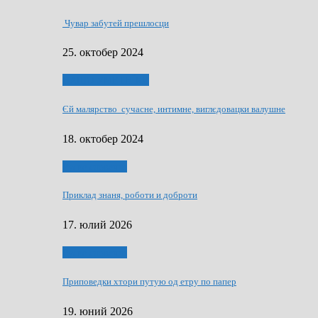
Чувар забутей прешлосци
25. октобер 2024
НАШО УМЕТНЇКИ
Єй малярство сучасне, интимне, виглєдовацки валушне
18. октобер 2024
Руске словечко
Приклад знаня, роботи и доброти
17. юлий 2026
Руске словечко
Приповедки хтори путую од етру по папер
19. юний 2026