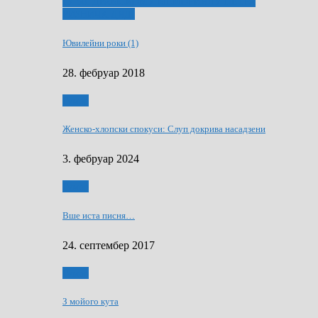
ҐУ 50. ДРАМСКОМУ МЕМОРИЯЛУ ПЕТРА
РИЗНИЧА ДЯДЇ
Ювилейни роки (1)
28. фебруар 2018
Гумор
Женско-хлопски спокуси: Слуп докрива насадзени
3. фебруар 2024
Гумор
Вше иста писня…
24. септембер 2017
Гумор
З мойого кута