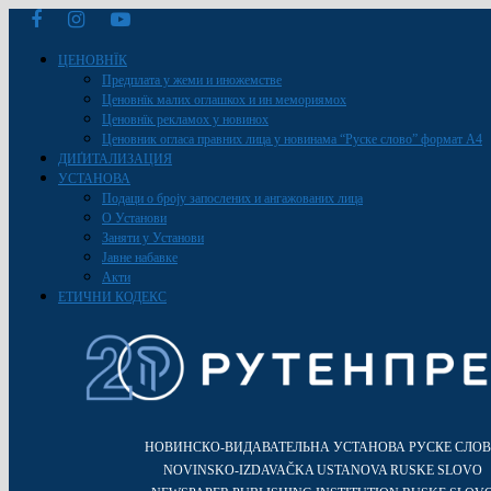
ЦЕНОВНЇК
Предплата у жеми и иножемстве
Ценовнїк малих оглашкох и ин мемориямох
Ценовнїк рекламох у новинох
Ценовник огласа правних лица у новинама “Руске слово” формат A4
ДИҐИТАЛИЗАЦИЯ
УСТАНОВА
Подаци о броју запослених и ангажованих лица
О Установи
Заняти у Установи
Јавне набавке
Акти
ЕТИЧНИ КОДЕКС
НОВИНСКО-ВИДАВАТЕЛЬНА УСТАНОВА РУСКЕ СЛО
NOVINSKO-IZDAVAČKA USTANOVA RUSKE SLOVO