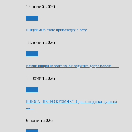
12. юлий 2026
Мозаїк
Шицки маю свою приповедку о лєту
18. юлий 2026
Мозаїк
Важни шицки колєчка же би годзинка добре робела……
11. юний 2026
Мозаїк
ШКОЛА „ПЕТРО КУЗМЯК”: Єдина по руски, сучасна
по…
6. юний 2026