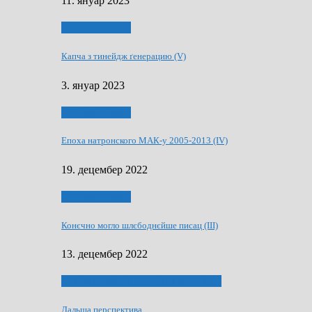
11. януар 2023
50 РОКИ МАКУ
Капча з тинейдж ґенерацию (V)
3. януар 2023
50 РОКИ МАКУ
Епоха натронского МАК-у 2005-2013 (IV)
19. децембер 2022
50 РОКИ МАКУ
Конєчно могло шлєбоднєйше писац (III)
13. децембер 2022
70 РОКИ ЧАСОПИСУ „ШВЕТЛОСЦ”
Дальша перспектива