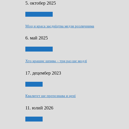
5. октобер 2025
Духовни живот
Моц и краса заєднїцтва медзи розличнима
6. май 2025
Духовни живот
Хто крашнє шпива – три раз ше модлї
17. децембер 2023
Економия
Квалитет ше препознава и ценї
11. юлий 2026
Економия