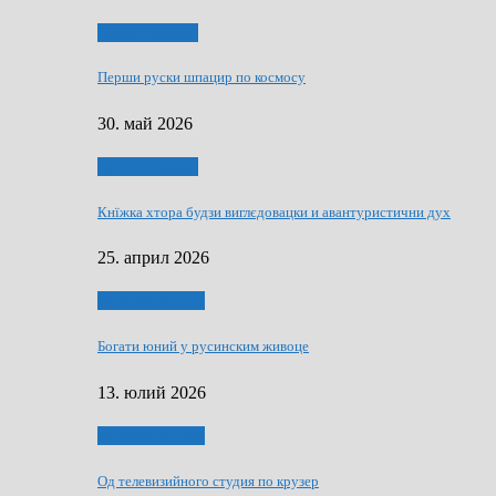
Руске словечко
Перши руски шпацир по космосу
30. май 2026
Руске словечко
Кнїжка хтора будзи виглєдовацки и авантуристични дух
25. април 2026
Руснаци и швет
Богати юний у русинским живоце
13. юлий 2026
Руснаци и швет
Од телевизийного студия по крузер