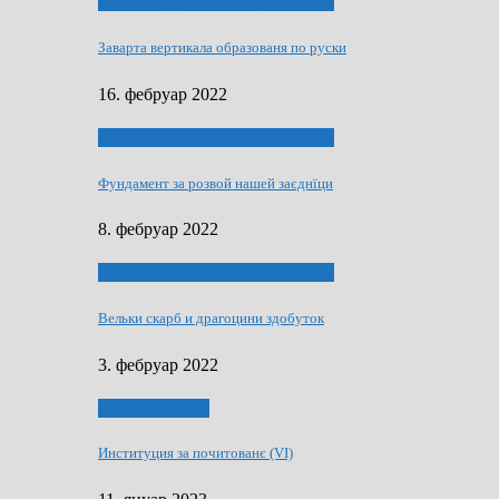
40 роки Оддзелєня за русинистику
Заварта вертикала образованя по руски
16. фебруар 2022
40 роки Оддзелєня за русинистику
Фундамент за розвой нашей заєднїци
8. фебруар 2022
40 роки Оддзелєня за русинистику
Вельки скарб и драгоцини здобуток
3. фебруар 2022
50 РОКИ МАКУ
Институция за почитованє (VI)