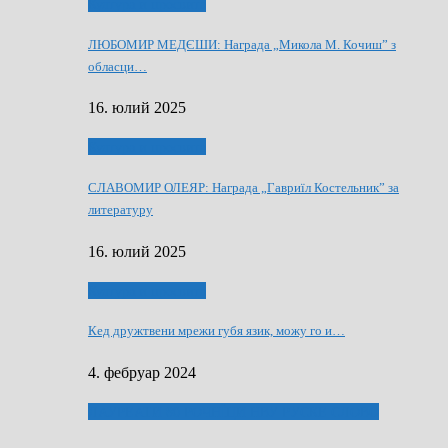
Култура и просвита
ЛЮБОМИР МЕДЄШИ: Награда „Микола М. Кочиш” з
обласци…
16. юлий 2025
Култура и просвита
СЛАВОМИР ОЛЕЯР: Награда „Гавриїл Костельник” за
литературу
16. юлий 2025
Култура и просвита
Кед дружтвени мрежи губя язик, можу го и…
4. фебруар 2024
ЛАУРЕАТИ 80 РОЧНЇЦИ НВУ РУСКЕ СЛОВО