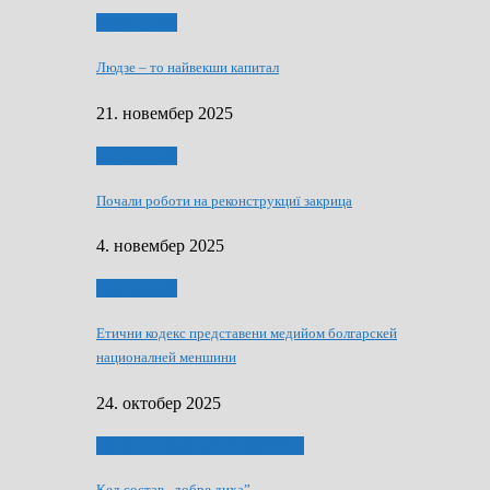
Тижньовнїк
Людзе – то найвекши капитал
21. новембер 2025
Тижньовнїк
Почали роботи на реконструкциї закрица
4. новембер 2025
Тижньовнїк
Етични кодекс представени медийом болгарскей
националней меншини
24. октобер 2025
ЯК (НЄ) СКАПАЛ РОКЕНРОЛ
Кед состав „добре диха”