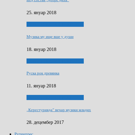
25. януар 2018
ЯК (НЄ) СКАПАЛ РОКЕНРОЛ
Музика му ище вше у души
18. януар 2018
ЯК (НЄ) СКАПАЛ РОКЕНРОЛ
Руска рок древянка
11. януар 2018
ЯК (НЄ) СКАПАЛ РОКЕНРОЛ
„Керестурияда” вечар музики младих
28. децембер 2017
Рутенпрес