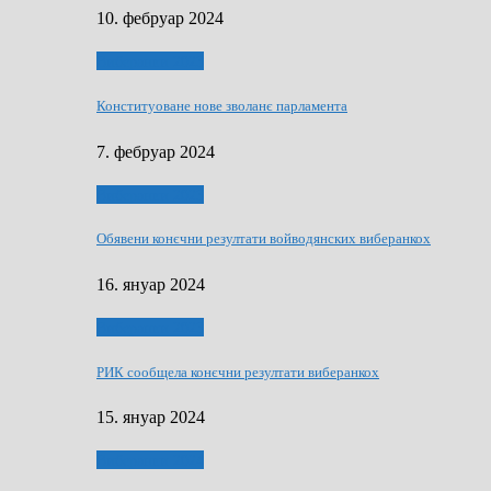
10. фебруар 2024
Виберанки 2023
Конституоване нове зволанє парламентa
7. фебруар 2024
Виберанки 2023
Обявени конєчни резултати войводянских виберанкох
16. януар 2024
Виберанки 2023
РИК сообщела конєчни резултати виберанкох
15. януар 2024
Виберанки 2024