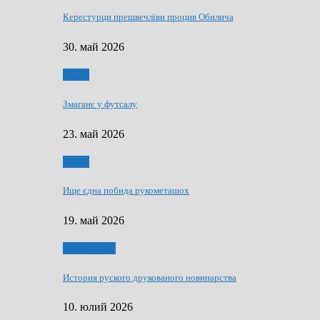
Керестурци прешвечлїви процив Обилича
30. май 2026
Спорт
Змаганє у футсалу
23. май 2026
Спорт
Ище єдна побида рукометашох
19. май 2026
Тижньовнїк
История руского друкованого новинарства
10. юлий 2026