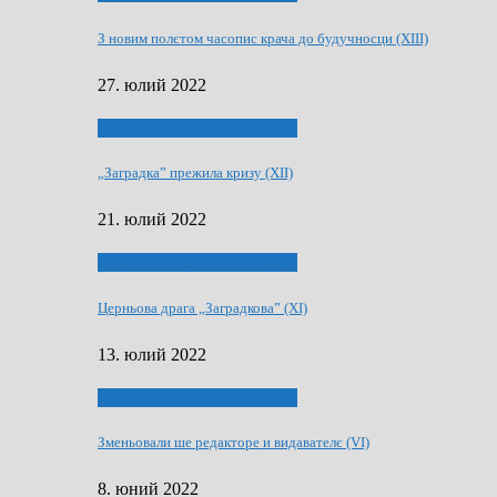
З новим полєтом часопис крача до будучносци (XIII)
27. юлий 2022
75-рочнїца часописа Заградка
„Заградка” прежила кризу (XII)
21. юлий 2022
75-рочнїца часописа Заградка
Церньова драга „Заградкова” (XI)
13. юлий 2022
75-рочнїца часописа Заградка
Зменьовали ше редакторе и видавателє (VI)
8. юний 2022