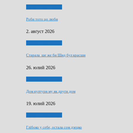
Людзе, роки, живот
Роби тото цо люби
2. авґуст 2026
Людзе, роки, живот
Старала ше же би Шид бул красши
26. юлий 2026
Людзе, роки, живот
Дом култури му як други дом
19. юлий 2026
Людзе, роки, живот
Глїбоко у себе, остала сом дзецко