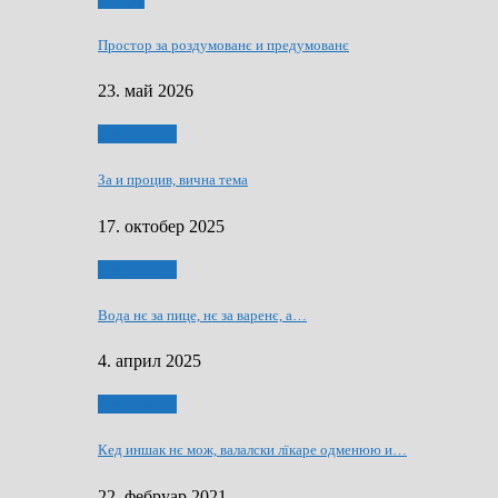
Мозаїк
Простор за роздумованє и предумованє
23. май 2026
Нашо места
За и процив, вична тема
17. октобер 2025
Нашо места
Вода нє за пице, нє за варeнє, a…
4. април 2025
Нашо места
Кед иншак нє мож, валалски лїкаре одменюю и…
22. фебруар 2021