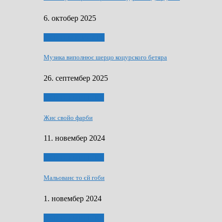
6. октобер 2025
НАШО МУЗИЧАРЕ
Музика виполнює шерцо коцурского бетяра
26. септембер 2025
НАШО УМЕТНЇКИ
Жиє свойо фарби
11. новембер 2024
НАШО УМЕТНЇКИ
Мальованє то єй гоби
1. новембер 2024
НАШО УМЕТНЇКИ