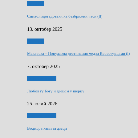
Дружтво
Символ здогадованя на безбрижни часи (II)
13. октобер 2025
Дружтво
Макарскa – Популарна дестинация медзи Керестурцами (I)
7. октобер 2025
Духовни живот
Любов ґу Богу и дзецом у шерцу
25. юлий 2026
Духовни живот
Водицов камп за дзеци