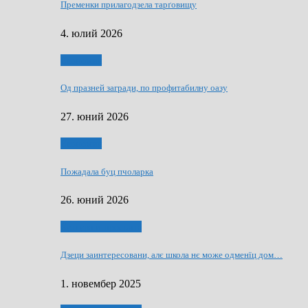
Пременки прилагодзела тарґовищу
4. юлий 2026
Економия
Од празней загради, по профитабилну оазу
27. юний 2026
Економия
Пожадала буц пчоларка
26. юний 2026
Култура и просвита
Дзеци заинтересовани, алє школа нє може одменїц дом…
1. новембер 2025