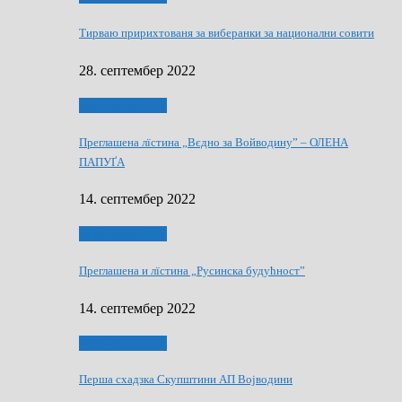
Тирваю пририхтованя за виберанки за национални совити
28. септембер 2022
Виберанки 2022
Преглашена лїстина „Вєдно за Войводину” – ОЛЕНА
ПАПУҐА
14. септембер 2022
Виберанки 2022
Преглашена и лїстина „Русинска будућност”
14. септембер 2022
Виберанки 2023
Перша схадзка Скупштини АП Војводини