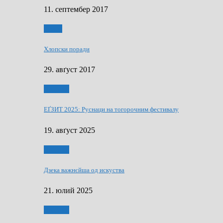
11. септембер 2017
Гумор
Хлопски поради
29. авґуст 2017
Додатки
ЕҐЗИТ 2025: Руснаци на тогорочним фестивалу
19. авґуст 2025
Додатки
Дзека важнєйша од искуства
21. юлий 2025
Додатки