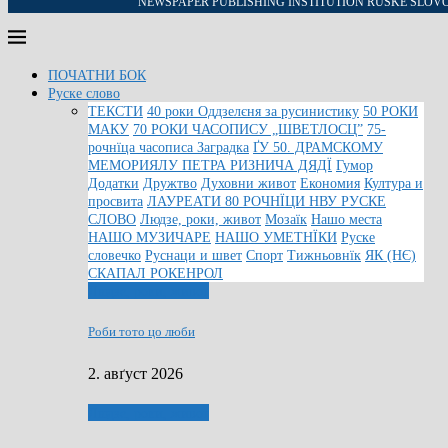
NEWSPAPER PUBLISHING INSTITUTION RUSKE SLOV
ПОЧАТНИ БОК
Руске слово
ТЕКСТИ
40 роки Оддзелєня за русинистику
50 РОКИ
МАКУ
70 РОКИ ЧАСОПИСУ „ШВЕТЛОСЦ”
75-
рочнїца часописа Заградка
ҐУ 50. ДРАМСКОМУ
МЕМОРИЯЛУ ПЕТРА РИЗНИЧА ДЯДЇ
Гумор
Додатки
Дружтво
Духовни живот
Економия
Култура и
просвита
ЛАУРЕАТИ 80 РОЧНЇЦИ НВУ РУСКЕ
СЛОВО
Людзе, роки, живот
Мозаїк
Нашо места
НАШО МУЗИЧАРЕ
НАШО УМЕТНЇКИ
Руске
словечко
Руснаци и швет
Спорт
Тижньовнїк
ЯК (НЄ)
СКАПАЛ РОКЕНРОЛ
Людзе, роки, живот
Роби тото цо люби
2. авґуст 2026
Людзе, роки, живот