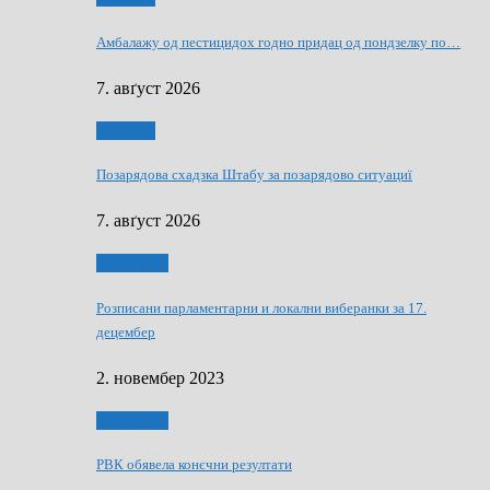
Амбалажу од пестицидох годно придац од пондзелку по…
7. авґуст 2026
Дружтво
Позарядова схадзка Штабу за позарядово ситуациї
7. авґуст 2026
Виберанки
Розписани парламентарни и локални виберанки за 17.
децембер
2. новембер 2023
Виберанки
РВК обявела конєчни резултати