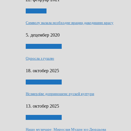
Нашо места
Символу валала нєобходне врациц дакедишню красу
5. децембер 2020
НАШО МУЗИЧАРЕ
Одросла з гушлю
18. октобер 2025
НАШО МУЗИЧАРЕ
Нєзмерлїве доприношенє рускей култури
13. октобер 2025
НАШО МУЗИЧАРЕ
Нашо музичаре: Мирослав Мудри зоз Дюрдьова