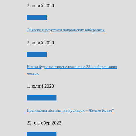
7. юлий 2020
Виберанки
Обявени и резултати покраїнских виберанкох
7. юлий 2020
Виберанки
Нєшка будзе повторене гласанє на 234 виберанкових
местох
1. юлий 2020
Виберанки 2022
Преглашена лїстина „За Руснацох – Желько Ковач”
22. октобер 2022
Виберанки 2022