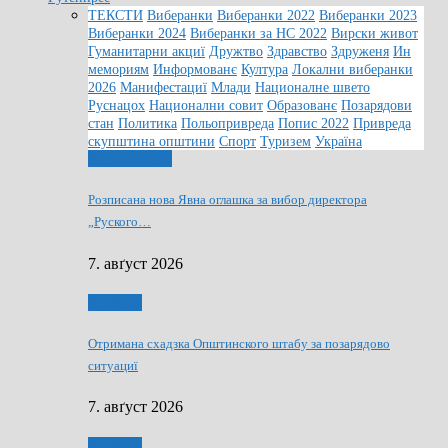
ТЕКСТИ
Виберанки
Виберанки 2022
Виберанки 2023
Виберанки 2024
Виберанки за НС 2022
Вирски живот
Гуманитарни акциї
Дружтво
Здравство
Здруженя
Ин
мемориям
Информованє
Култура
Локални виберанки
2026
Манифестациї
Млади
Националне швето
Руснацох
Национални совит
Образованє
Позарядови
стан
Политика
Польопривреда
Попис 2022
Привреда
скупштина општини
Спорт
Туризем
Україна
Информованє
Розписана нова Явна оглашка за вибор директора
„Руского…
7. авґуст 2026
Дружтво
Отримана схадзка Општинского штабу за позарядово
ситуациї
7. авґуст 2026
Дружтво