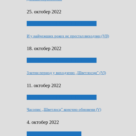
25. октобер 2022
70 РОКИ ЧАСОПИСУ „ШВЕТЛОСЦ”
И у найчежших рокох нє престал виходзиц (VII)
18. октобер 2022
70 РОКИ ЧАСОПИСУ „ШВЕТЛОСЦ”
Златни период у виходзеню „Шветлосци” (VI)
11. октобер 2022
70 РОКИ ЧАСОПИСУ „ШВЕТЛОСЦ”
Часопис „Шветлосц” конєчно обновени (V)
4. октобер 2022
75-рочнїца часописа Заградка