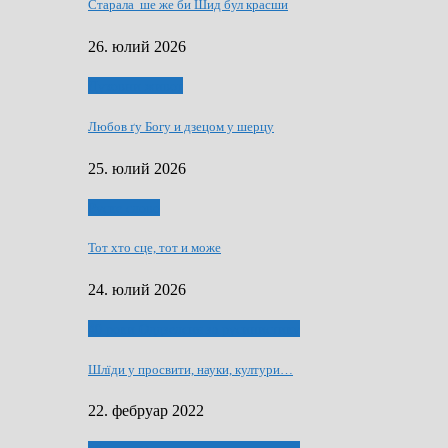
Старала ше же би Шид бул красши
26. юлий 2026
Духовни живот
Любов ґу Богу и дзецом у шерцу
25. юлий 2026
Руске слово
Тот хто сце, тот и може
24. юлий 2026
40 роки Оддзелєня за русинистику
Шлїди у просвити, науки, култури…
22. фебруар 2022