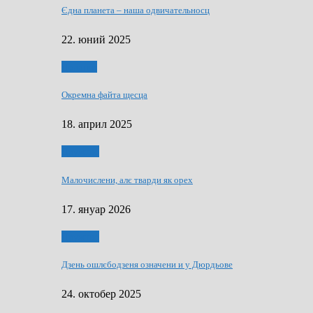
Єдна планета – наша одвичательносц
22. юний 2025
Додатки
Окремна файта щесца
18. април 2025
Дружтво
Малочислени, алє тварди як орех
17. януар 2026
Дружтво
Дзень ошлєбодзеня означени и у Дюрдьове
24. октобер 2025