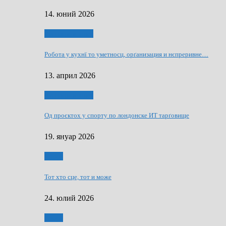
14. юний 2026
Руснаци и швет
Робота у кухнї то уметносц, орґанизация и нєпреривне…
13. април 2026
Руснаци и швет
Од проєктох у спорту по лондонске ИТ тарґовище
19. януар 2026
Спорт
Тот хто сце, тот и може
24. юлий 2026
Спорт