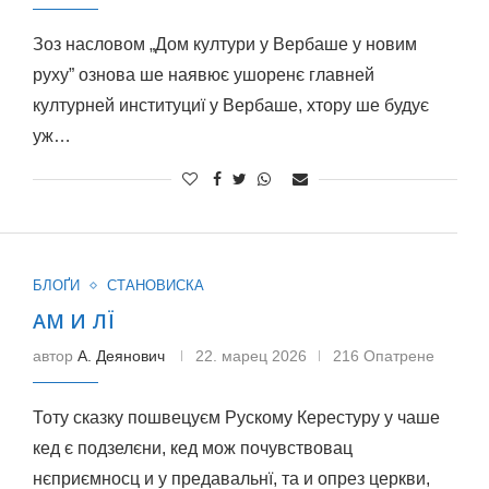
Зоз насловом „Дом култури у Вербаше у новим
руху” ознова ше наявює ушоренє главней
културней институциї у Вербаше, хтору ше будує
уж…
БЛОҐИ
СТАНОВИСКА
АМ И ЛЇ
автор
A. Деянович
22. марец 2026
216 Опатрене
Тоту сказку пошвецуєм Рускому Керестуру у чаше
кед є подзелєни, кед мож почувствовац
нєприємносц и у предавальнї, та и опрез церкви,