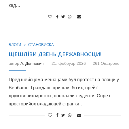
кед…
БЛОҐИ
СТАНОВИСКА
ЩЕШЛЇВИ ДЗЕНЬ ДЕРЖАВНОСЦИ!
автор
А. Деянович
21. фебруар 2026
261 Опатрене
Пред шейсцома мешацами бул протест на площи у
Вербаше. Гражданє пришли, бо их, прейґ
дружтвених мрежох, поволали студенти. Опрез
просторийох владаюцей странки…