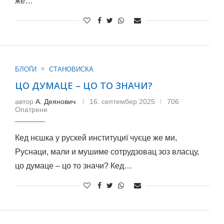
же…
БЛОҐИ
СТАНОВИСКА
ЦО ДУМАЦЕ – ЦО ТО ЗНАЧИ?
автор
А. Деянович
16. септембер 2025
706
Опатрене
Кед нєшка у рускей институциї чуєце же ми,
Руснаци, мали и мушиме сотрудзовац зоз власцу,
цо думаце – цо то значи? Кед…