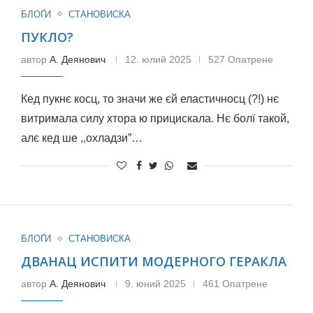
БЛОҐИ
СТАНОВИСКА
ПУКЛО?
автор
А. Деянович
12. юлий 2025
527 Опатрене
Кед пукнє косц, то значи же єй еластичносц (?!) нє
витримала силу хтора ю прицискала. Нє болї такой,
алє кед ше ,,охладзи”…
БЛОҐИ
СТАНОВИСКА
ДВАНАЦ ИСПИТИ МОДЕРНОГО ГЕРАКЛА
автор
А. Деянович
9. юний 2025
461 Опатрене