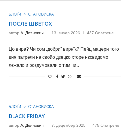
БЛОҐИ
СТАНОВИСКА
ПОСЛЕ ШВЕТОХ
автор
А. Деянович
13. януар 2026
437 Опатрене
Цо вира? Чи сом „добри” вирнїк? Пейц мацери того
дня патрели на свойо дзецко хторе нєсвидомо
лєжало и роздумовали о тим чи…
БЛОҐИ
СТАНОВИСКА
BLACK FRIDAY
автор
А. Деянович
7. децембер 2025
475 Опатрене