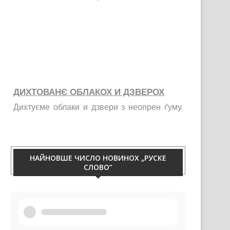
ДИХТОВАНЄ ОБЛАКОХ И ДЗВЕРОХ
Дихтуєме облаки и дзвери з неопрен ґуму.
Тирваца изолация од витру, жими, галайку и
праху. Телефон 060/50-88-433.
НАЙНОВШЕ ЧИСЛО НОВИНОХ „РУСКЕ
СЛОВО”