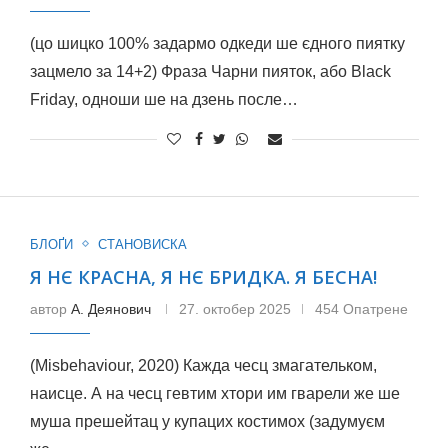
(цо шицко 100% задармо одкеди ше єдного пиятку
зацмело за 14+2) Фраза Чарни пияток, або Black
Friday, одноши ше на дзень после…
БЛОҐИ
СТАНОВИСКА
Я НЄ КРАСНА, Я НЄ БРИДКА. Я БЕСНА!
автор
А. Деянович
27. октобер 2025
454 Опатрене
(Misbehaviour, 2020) Кажда чесц змагательком,
наисце. А на чесц гевтим хтори им гварели же ше
муша прешейтац у купацих костимох (задумуєм