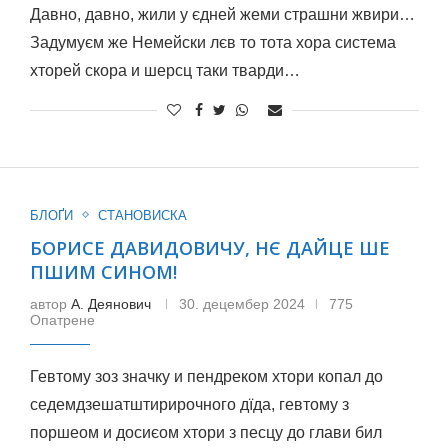
Давно, давно, жили у єдней жеми страшни жвири…
Задумуєм же Немейски лєв то тота хора система
хторей скора и шерсц таки тварди…
БЛОҐИ
СТАНОВИСКА
БОРИСЕ ДАВИДОВИЧУ, НЄ ДАЙЦЕ ШЕ
ПШИМ СИНОМ!
автор
А. Деянович
30. децембер 2024
775
Опатрене
Гевтому зоз значку и пендреком хтори копал до
седемдзешатштирирочного дїда, гевтому з
поршеом и досиєом хтори з песцу до глави бил