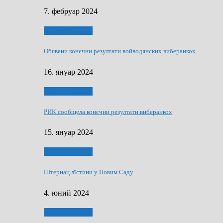
7. фебруар 2024
Виберанки 2023
Обявени конєчни резултати войводянских виберанкох
16. януар 2024
Виберанки 2023
РИК сообщела конєчни резултати виберанкох
15. януар 2024
Виберанки 2024
Штернац лїстини у Новим Саду
4. юний 2024
Виберанки 2024