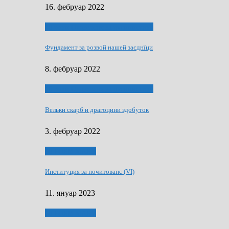
16. фебруар 2022
40 роки Оддзелєня за русинистику
Фундамент за розвой нашей заєднїци
8. фебруар 2022
40 роки Оддзелєня за русинистику
Вельки скарб и драгоцини здобуток
3. фебруар 2022
50 РОКИ МАКУ
Институция за почитованє (VI)
11. януар 2023
50 РОКИ МАКУ