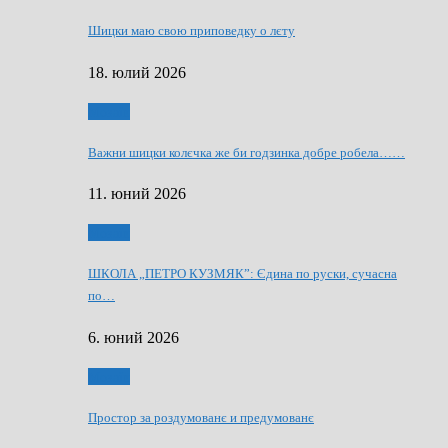
Шицки маю свою приповедку о лєту
18. юлий 2026
Мозаїк
Важни шицки колєчка же би годзинка добре робела……
11. юний 2026
Мозаїк
ШКОЛА „ПЕТРО КУЗМЯК”: Єдина по руски, сучасна
по…
6. юний 2026
Мозаїк
Простор за роздумованє и предумованє