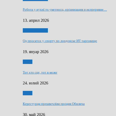
Робота у кухнї то уметносц, орґанизация и нєпреривне…
13. април 2026
Руснаци и швет
Од проєктох у спорту по лондонске ИТ тарґовище
19. януар 2026
Спорт
Тот хто сце, тот и може
24. юлий 2026
Спорт
Керестурци прешвечлїви процив Обилича
30. май 2026