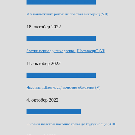
70 РОКИ ЧАСОПИСУ „ШВЕТЛОСЦ”
И у найчежших рокох нє престал виходзиц (VII)
18. октобер 2022
70 РОКИ ЧАСОПИСУ „ШВЕТЛОСЦ”
Златни период у виходзеню „Шветлосци” (VI)
11. октобер 2022
70 РОКИ ЧАСОПИСУ „ШВЕТЛОСЦ”
Часопис „Шветлосц” конєчно обновени (V)
4. октобер 2022
75-рочнїца часописа Заградка
З новим полєтом часопис крача до будучносци (XIII)