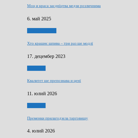
Моц и краса заєднїцтва медзи розличнима
6. май 2025
Духовни живот
Хто крашнє шпива – три раз ше модлї
17. децембер 2023
Економия
Квалитет ше препознава и ценї
11. юлий 2026
Економия
Пременки прилагодзела тарґовищу
4. юлий 2026