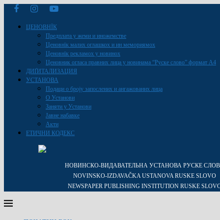
ЦЕНОВНЇК
Предплата у жеми и иножемстве
Ценовнїк малих оглашкох и ин мемориямох
Ценовнїк рекламох у новинох
Ценовник огласа правних лица у новинама “Руске слово” формат A4
ДИҐИТАЛИЗАЦИЯ
УСТАНОВА
Подаци о броју запослених и ангажованих лица
О Установи
Заняти у Установи
Јавне набавке
Акти
ЕТИЧНИ КОДЕКС
НОВИНСКО-ВИДАВАТЕЛЬНА УСТАНОВА РУСКЕ СЛО
NOVINSKO-IZDAVAČKA USTANOVA RUSKE SLOVO
NEWSPAPER PUBLISHING INSTITUTION RUSKE SLOV