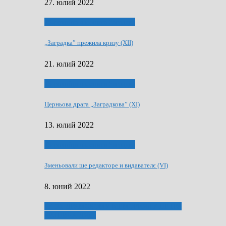
27. юлий 2022
75-рочнїца часописа Заградка
„Заградка” прежила кризу (XII)
21. юлий 2022
75-рочнїца часописа Заградка
Церньова драга „Заградкова” (XI)
13. юлий 2022
75-рочнїца часописа Заградка
Зменьовали ше редакторе и видавателє (VI)
8. юний 2022
ҐУ 50. ДРАМСКОМУ МЕМОРИЯЛУ ПЕТРА
РИЗНИЧА ДЯДЇ