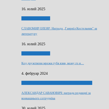
16. юлий 2025
Култура и просвита
СЛАВОМИР ОЛЕЯР: Награда „Гавриїл Костельник” за
литературу
16. юлий 2025
Култура и просвита
Кед дружтвени мрежи губя язик, можу го и…
4. фебруар 2024
ЛАУРЕАТИ 80 РОЧНЇЦИ НВУ РУСКЕ СЛОВО
АЛЕКСАНДАР САВАНОВИЧ: награда редакциї за
вонкашнього сотруднїка
30. юлий 2025