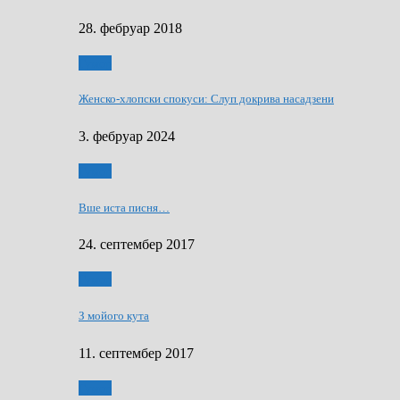
28. фебруар 2018
Гумор
Женско-хлопски спокуси: Слуп докрива насадзени
3. фебруар 2024
Гумор
Вше иста писня…
24. септембер 2017
Гумор
З мойого кута
11. септембер 2017
Гумор