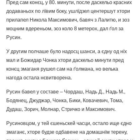
Пред сам конєц, у 80. минути, после даскельо красних
додаваньох по лївим боку, ушлїдзел центершут хтори
прилапел Никола Максимович, бавяч з Лалитю, и зоз
моцним вдереньом, зоз коло 8 метерох, дал ґол за
Русин.
У другим полчаше було надосц шанси, а єдну од нїх
мал и Божидар Чонка хтори даскельо минути пред
конєц змаганя рушел сам на ґолмана, но велька
нагода остала нєвитворена.
Русин бавел у составе – Чордаш, Надь Д., Надь М.,
Бодянец, Джуджар, Чонка, Бики, Ковачевич, Тома,
Дудаш, Зорич, Молнар, Стричко и Максимович.
Русиновцом, у тей єшеньскей часци, остало ище єдно
змаганє, хторе будзе одбавене на домашнїм терену,