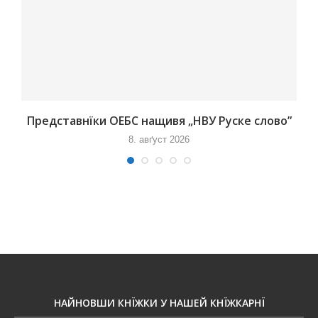
Представнїки ОЕБС нащивя „НВУ Руске слово”
8. авґуст 2026
НАЙНОВШИ КНЇЖКИ У НАШЕЙ КНЇЖКАРНЇ