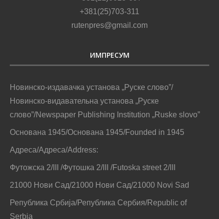
+381(25)703-311
rutenpres@gmail.com
ИМПРЕСУМ
Новинско-издавачка установа „Руске слово”/
Новинско-видавательна установа „Руске
слово”/Newspaper Publishing Institution „Ruske slovo”
Основана 1945/Основана 1945/Founded in 1945
Адреса/Адреса/Address:
Футожска 2/III /Футошка 2/III /Futoska street 2/III
21000 Нови Сад/21000 Нови Сад/21000 Novi Sad
Република Србија/Република Сербия/Republic of
Serbia