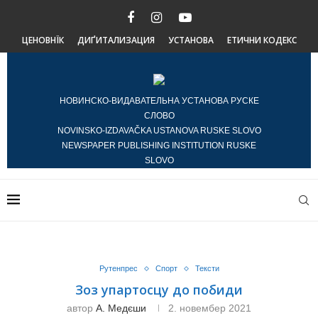
ЦЕНОВНЇК
ДИҐИТАЛИЗАЦИЯ
УСТАНОВА
ЕТИЧНИ КОДЕКС
НОВИНСКО-ВИДАВАТЕЛЬНА УСТАНОВА РУСКЕ
СЛОВО
NOVINSKO-IZDAVAČKA USTANOVA RUSKE SLOVO
NEWSPAPER PUBLISHING INSTITUTION RUSKE
SLOVO
Рутенпрес
Спорт
Тексти
Зоз упартосцу до побиди
автор
А. Медєши
2. новембер 2021