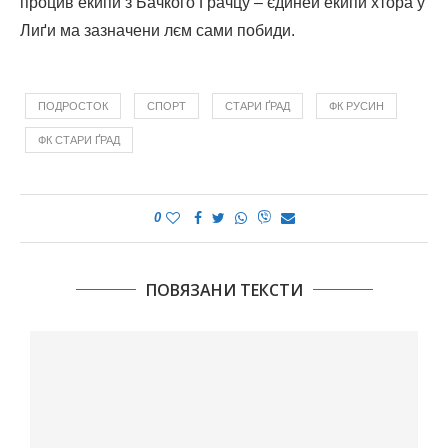
процив екипи з Бачкого Ґрачцу – єдиней екипи хтора у
Лиґи ма зазначени лєм сами побиди.
ПОДРОСТОК
СПОРТ
СТАРИ ҐРАД
ФК РУСИН
ФК СТАРИ ҐРАД
0
ПОВЯЗАНИ ТЕКСТИ