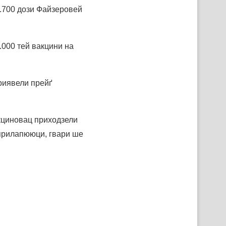
1.700 дози Файзеровей
.000 тей вакцини на
риявели прейґ
акциновац приходзели
єприлапююци, гвари ше