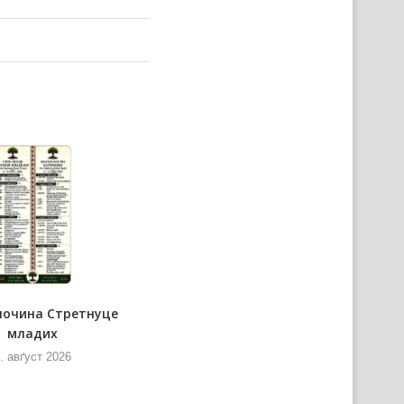
почина Стретнуце
Представнїки Министерства
младих
информованя и
телекомуникацийох нащивели
. авґуст 2026
РТВ
6. авґуст 2026