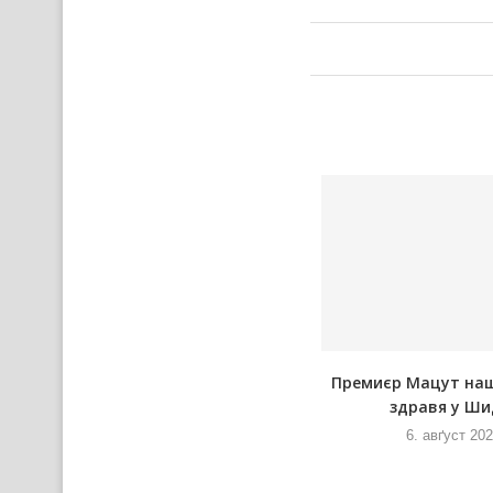
У новим Руским слове
Премиєр Мацут на
здравя у Ши
6. авґуст 2026
и
6. авґуст 20