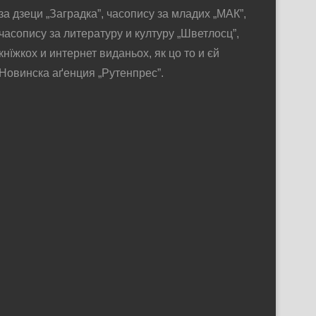
за дзеци „Заградка”, часопису за младих „МАК”,
часопису за литературу и културу „Шветлосц”,
кнїжкох и интернет виданьох, як цо то и єй
Новинска аґенция „Рутенпрес”.