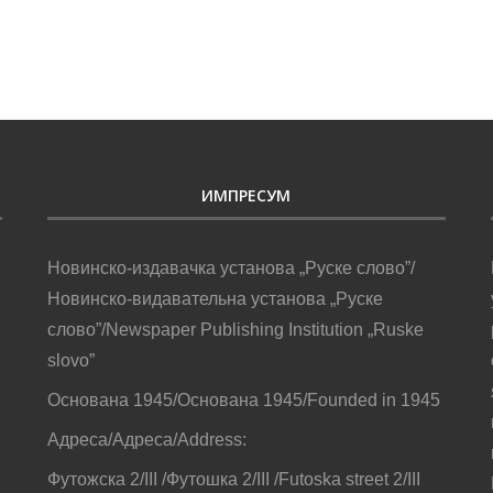
ИМПРЕСУМ
Новинско-издавачка установа „Руске слово”/
Новинско-видавательна установа „Руске
слово”/Newspaper Publishing Institution „Ruske
slovo”
Основана 1945/Основана 1945/Founded in 1945
Адреса/Адреса/Address:
Футожска 2/III /Футошка 2/III /Futoska street 2/III