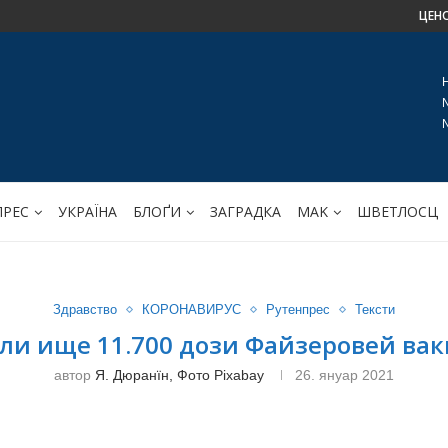
ЦЕН
ПРЕС
УКРАЇНА
БЛОҐИ
ЗАГРАДКА
МАK
ШВЕТЛОСЦ
Здравство
КОРОНАВИРУС
Рутенпрес
Тексти
ли ище 11.700 дози Файзеровей ва
автор
Я. Дюранїн, Фото Pixabay
26. януар 2021