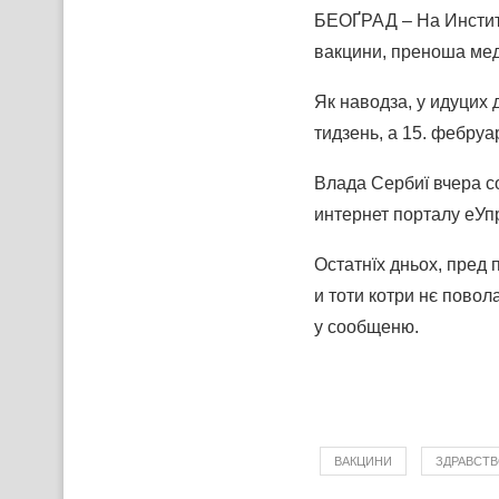
БЕОҐРАД – На Институ
вакцини, преноша мед
Як наводза, у идуцих 
тидзень, а 15. фебру
Влада Сербиї вчера с
интернет порталу еУп
Остатнїх дньох, пред
и тоти котри нє пово
у сообщеню.
ВАКЦИНИ
ЗДРАВСТ