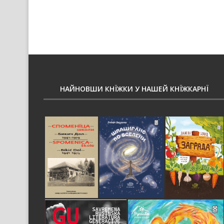
НАЙНОВШИ КНЇЖКИ У НАШЕЙ КНЇЖКАРНЇ