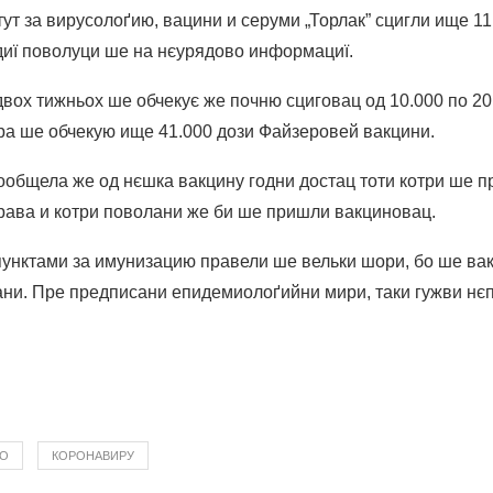
т за вирусолоґию, вацини и серуми „Торлак” сцигли ище 1
иї поволуци ше на нєурядово информациї.
двох тижньох ше обчекує же почню сциговац од 10.000 по 20
ара ше обчекую ище 41.000 дози Файзеровей вакцини.
ообщела же од нєшка вакцину годни достац тоти котри ше п
рава и котри поволани же би ше пришли вакциновац.
 пунктами за имунизацию правели ше вельки шори, бо ше в
лани. Пре предписани епидемиолоґийни мири, таки гужви н
ВО
КОРОНАВИРУ