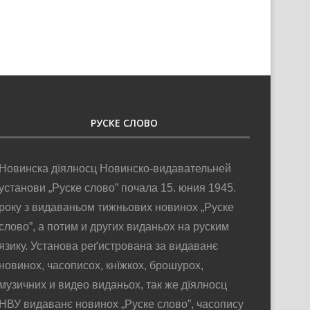
РУСКЕ СЛОВО
Новинска дїялносц Новинско-видавательней
установи „Руске слово” почала 15. юния 1945.
року з видаваньом тижньових новинох „Руске
слово”, а потим и других виданьох на руским
язику. Установа реґистрована за видаванє
новинох, часописох, кнїжкох, брошурох,
музичних и видео виданьох, так же дїялносц
НВУ видаванє новинох „Руске слово”, часопису