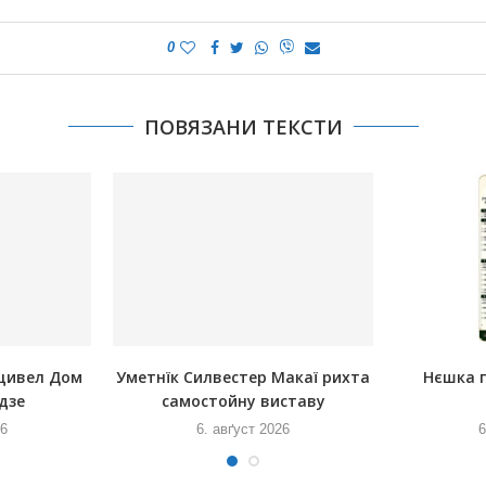
0
ПОВЯЗАНИ ТЕКСТИ
щивел Дом
Уметнїк Силвестер Макаї рихта
Нєшка 
дзе
самостойну виставу
26
6. авґуст 2026
6