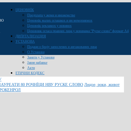
ЦЕНОВНЇК
Предплата у жеми и иножемстве
ВО
Ценовнїк малих оглашкох и ин мемориямох
Ценовнїк рекламох у новинох
Ценовник огласа правних лица у новинама “Руске слово” формат A4
O
ДИҐИТАЛИЗАЦИЯ
УСТАНОВА
Подаци о броју запослених и ангажованих лица
О Установи
Заняти у Установи
Јавне набавке
Акти
ЕТИЧНИ КОДЕКС
У
ЛАУРЕАТИ 80 РОЧНЇЦИ НВУ РУСКЕ СЛОВО
Людзе, роки, живот
 РОКЕНРОЛ