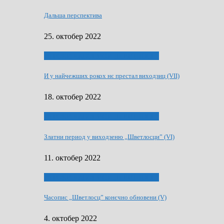
Дальша перспектива
25. октобер 2022
70 РОКИ ЧАСОПИСУ „ШВЕТЛОСЦ”
И у найчежших рокох нє престал виходзиц (VII)
18. октобер 2022
70 РОКИ ЧАСОПИСУ „ШВЕТЛОСЦ”
Златни период у виходзеню „Шветлосци” (VI)
11. октобер 2022
70 РОКИ ЧАСОПИСУ „ШВЕТЛОСЦ”
Часопис „Шветлосц” конєчно обновени (V)
4. октобер 2022