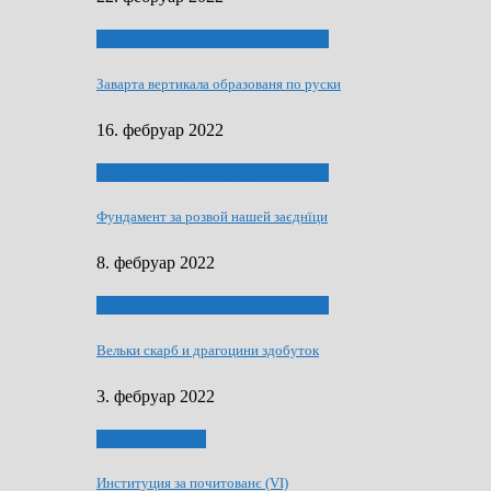
40 роки Оддзелєня за русинистику
Заварта вертикала образованя по руски
16. фебруар 2022
40 роки Оддзелєня за русинистику
Фундамент за розвой нашей заєднїци
8. фебруар 2022
40 роки Оддзелєня за русинистику
Вельки скарб и драгоцини здобуток
3. фебруар 2022
50 РОКИ МАКУ
Институция за почитованє (VI)