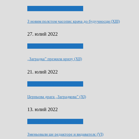
75-рочнїца часописа Заградка
З новим полєтом часопис крача до будучносци (XIII)
27. юлий 2022
75-рочнїца часописа Заградка
„Заградка” прежила кризу (XII)
21. юлий 2022
75-рочнїца часописа Заградка
Церньова драга „Заградкова” (XI)
13. юлий 2022
75-рочнїца часописа Заградка
Зменьовали ше редакторе и видавателє (VI)