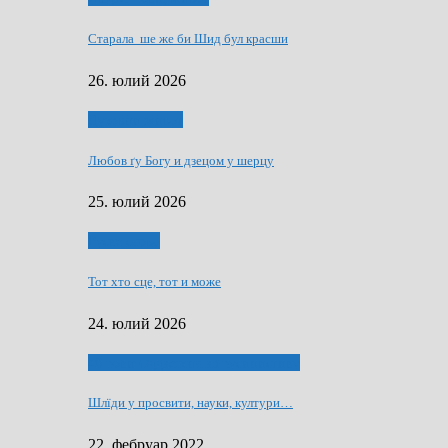
Старала ше же би Шид бул красши
26. юлий 2026
Духовни живот
Любов ґу Богу и дзецом у шерцу
25. юлий 2026
Руске слово
Тот хто сце, тот и може
24. юлий 2026
40 роки Оддзелєня за русинистику
Шлїди у просвити, науки, култури…
22. фебруар 2022