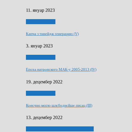
11. януар 2023
50 РОКИ МАКУ
Капча з тинейдж ґенерацию (V)
3. януар 2023
50 РОКИ МАКУ
Епоха натронского МАК-у 2005-2013 (IV)
19. децембер 2022
50 РОКИ МАКУ
Конєчно могло шлєбоднєйше писац (III)
13. децембер 2022
70 РОКИ ЧАСОПИСУ „ШВЕТЛОСЦ”