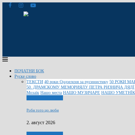
ПОЧАТНИ БОК
Руске слово
ТЕКСТИ
40 роки Оддзелєня за русинистику
50 РОКИ МА
50. ДРАМСКОМУ МЕМОРИЯЛУ ПЕТРА РИЗНИЧА ДЯДЇ
Мозаїк
Нашо места
НАШО МУЗИЧАРЕ
НАШО УМЕТНЇ
Людзе, роки, живот
Роби тото цо люби
2. авґуст 2026
Людзе, роки, живот