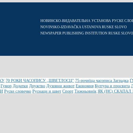
НОВИНСКО-ВИДАВАТЕЛЬНА УСТАНОВА РУСКЕ СЛО
NOVINSKO-IZDAVAČKA USTANOVA RUSKE SLOVO
NEWSPAPER PUBLISHING INSTITUTION RUSKE SLOV
КУ
70 РОКИ ЧАСОПИСУ „ШВЕТЛОСЦ”
75-рочнїца часописа Заградка
Ґ
Гумор
Додатки
Дружтво
Духовни живот
Економия
Култура и просвита
КИ
Руске словечко
Руснаци и швет
Спорт
Тижньовнїк
ЯК (НЄ) СКАПАЛ