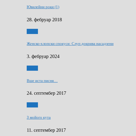
Ювилейни роки (1)
28. фебруар 2018
Гумор
Женско-хлопски спокуси: Слуп докрива насадзени
3. фебруар 2024
Гумор
Вше иста писня…
24. септембер 2017
Гумор
З мойого кута
11. септембер 2017