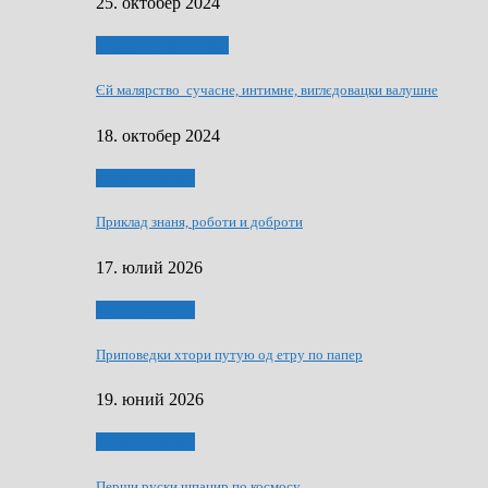
25. октобер 2024
НАШО УМЕТНЇКИ
Єй малярство сучасне, интимне, виглєдовацки валушне
18. октобер 2024
Руске словечко
Приклад знаня, роботи и доброти
17. юлий 2026
Руске словечко
Приповедки хтори путую од етру по папер
19. юний 2026
Руске словечко
Перши руски шпацир по космосу