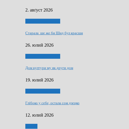
2. авґуст 2026
Людзе, роки, живот
Старала ше же би Шид бул красши
26. юлий 2026
Людзе, роки, живот
Дом култури му як други дом
19. юлий 2026
Людзе, роки, живот
Глїбоко у себе, остала сом дзецко
12. юлий 2026
Мозаїк