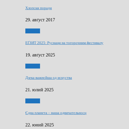
Хлопски поради
29. авґуст 2017
Додатки
ЕҐЗИТ 2025: Руснаци на тогорочним фестивалу
19. авґуст 2025
Додатки
Дзека важнєйша од искуства
21. юлий 2025
Додатки
Єдна планета – наша одвичательносц
22. юний 2025