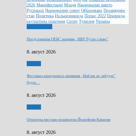
2026
Манифестациї
Млади
Националне швето
Руснацох
Национални совит
Образованє
Позарядови
стан
Политика
Польопривреда
Попис 2022
Привреда
скупштина општини
Спорт
Туризем
Україна
Информованє
Представнїки ОЕБС нащивя „НВУ Руске слово”
8. авґуст 2026
Култура
Фестивал жридлового шпиваня „Най ше нє забудзе”
будзе…
8. авґуст 2026
Култура
Отворена вистава пошвецена Йожефови Кишови
8. авґуст 2026