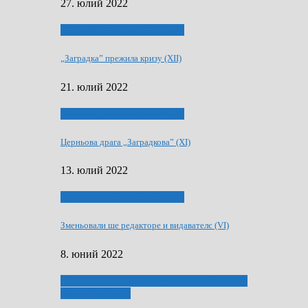
27. юлий 2022
75-рочнїца часописа Заградка
„Заградка” прежила кризу (XII)
21. юлий 2022
75-рочнїца часописа Заградка
Церньова драга „Заградкова” (XI)
13. юлий 2022
75-рочнїца часописа Заградка
Зменьовали ше редакторе и видавателє (VI)
8. юний 2022
ҐУ 50. ДРАМСКОМУ МЕМОРИЯЛУ ПЕТРА
РИЗНИЧА ДЯДЇ