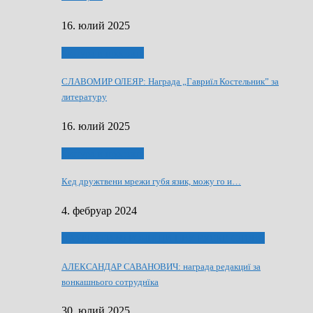
16. юлий 2025
Култура и просвита
СЛАВОМИР ОЛЕЯР: Награда „Гавриїл Костельник” за
литературу
16. юлий 2025
Култура и просвита
Кед дружтвени мрежи губя язик, можу го и…
4. фебруар 2024
ЛАУРЕАТИ 80 РОЧНЇЦИ НВУ РУСКЕ СЛОВО
АЛЕКСАНДАР САВАНОВИЧ: награда редакциї за
вонкашнього сотруднїка
30. юлий 2025