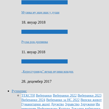
ЯК (НЄ) СКАПАЛ РОКЕНРОЛ
Музика му ище вше у души
18. януар 2018
ЯК (НЄ) СКАПАЛ РОКЕНРОЛ
Руска рок древянка
11. януар 2018
ЯК (НЄ) СКАПАЛ РОКЕНРОЛ
„Керестурияда” вечар музики младих
28. децембер 2017
Рутенпрес
ТЕКСТИ
Виберанки
Виберанки 2022
Виберанки 2023
Виберанки 2024
Виберанки за НС 2022
Вирски живот
Гуманитарни акциї
Дружтво
Здравство
Здруженя
Ин
мемориям
Информованє
Култура
Локални виберанки