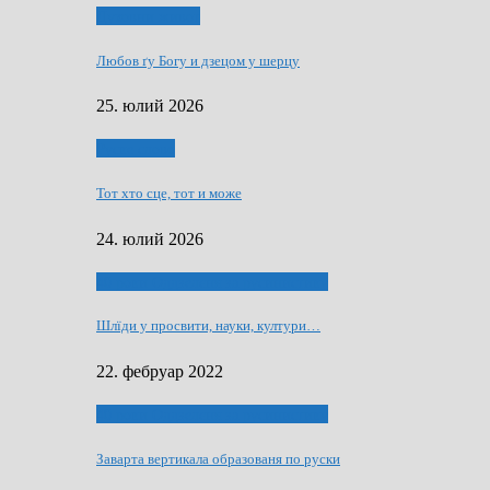
Духовни живот
Любов ґу Богу и дзецом у шерцу
25. юлий 2026
Руске слово
Тот хто сце, тот и може
24. юлий 2026
40 роки Оддзелєня за русинистику
Шлїди у просвити, науки, култури…
22. фебруар 2022
40 роки Оддзелєня за русинистику
Заварта вертикала образованя по руски