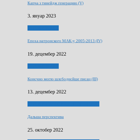
Капча з тинейдж ґенерацию (V)
3. януар 2023
50 РОКИ МАКУ
Епоха натронского МАК-у 2005-2013 (IV)
19. децембер 2022
50 РОКИ МАКУ
Конєчно могло шлєбоднєйше писац (III)
13. децембер 2022
70 РОКИ ЧАСОПИСУ „ШВЕТЛОСЦ”
Дальша перспектива
25. октобер 2022