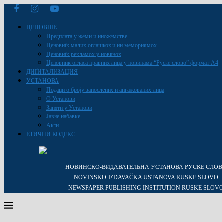
ЦЕНОВНЇК
Предплата у жеми и иножемстве
Ценовнїк малих оглашкох и ин мемориямох
Ценовнїк рекламох у новинох
Ценовник огласа правних лица у новинама “Руске слово” формат A4
ДИҐИТАЛИЗАЦИЯ
УСТАНОВА
Подаци о броју запослених и ангажованих лица
О Установи
Заняти у Установи
Јавне набавке
Акти
ЕТИЧНИ КОДЕКС
НОВИНСКО-ВИДАВАТЕЛЬНА УСТАНОВА РУСКЕ СЛО
NOVINSKO-IZDAVAČKA USTANOVA RUSKE SLOVO
NEWSPAPER PUBLISHING INSTITUTION RUSKE SLOV