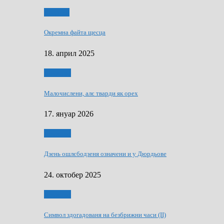
Додатки
Окремна файта щесца
18. април 2025
Дружтво
Малочислени, алє тварди як орех
17. януар 2026
Дружтво
Дзень ошлєбодзеня означени и у Дюрдьове
24. октобер 2025
Дружтво
Символ здогадованя на безбрижни часи (II)