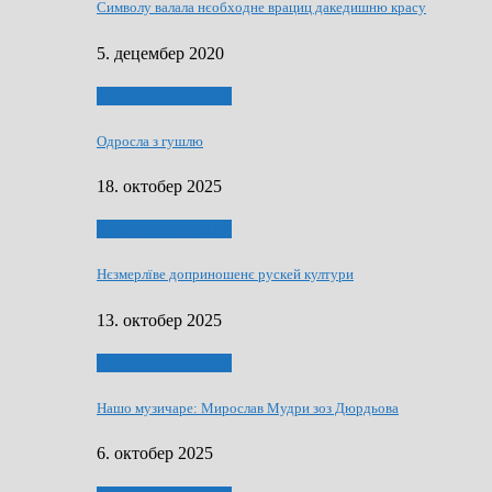
Символу валала нєобходне врациц дакедишню красу
5. децембер 2020
НАШО МУЗИЧАРЕ
Одросла з гушлю
18. октобер 2025
НАШО МУЗИЧАРЕ
Нєзмерлїве доприношенє рускей култури
13. октобер 2025
НАШО МУЗИЧАРЕ
Нашо музичаре: Мирослав Мудри зоз Дюрдьова
6. октобер 2025