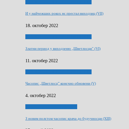
70 РОКИ ЧАСОПИСУ „ШВЕТЛОСЦ”
И у найчежших рокох нє престал виходзиц (VII)
18. октобер 2022
70 РОКИ ЧАСОПИСУ „ШВЕТЛОСЦ”
Златни период у виходзеню „Шветлосци” (VI)
11. октобер 2022
70 РОКИ ЧАСОПИСУ „ШВЕТЛОСЦ”
Часопис „Шветлосц” конєчно обновени (V)
4. октобер 2022
75-рочнїца часописа Заградка
З новим полєтом часопис крача до будучносци (XIII)