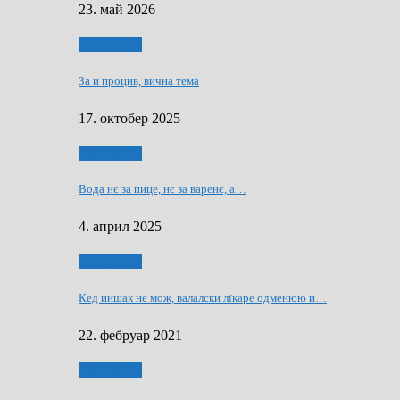
23. май 2026
Нашо места
За и процив, вична тема
17. октобер 2025
Нашо места
Вода нє за пице, нє за варeнє, a…
4. април 2025
Нашо места
Кед иншак нє мож, валалски лїкаре одменюю и…
22. фебруар 2021
Нашо места