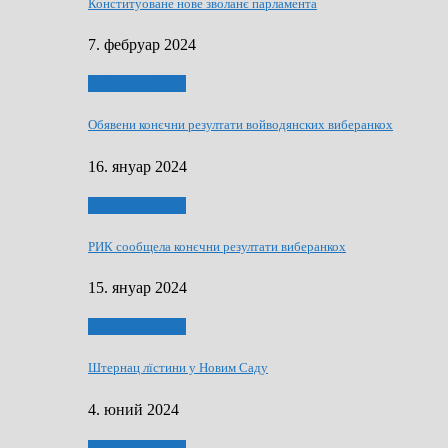
Конституоване нове зволанє парламентa
7. фебруар 2024
Виберанки 2023
Обявени конєчни резултати войводянских виберанкох
16. януар 2024
Виберанки 2023
РИК сообщела конєчни резултати виберанкох
15. януар 2024
Виберанки 2024
Штернац лїстини у Новим Саду
4. юний 2024