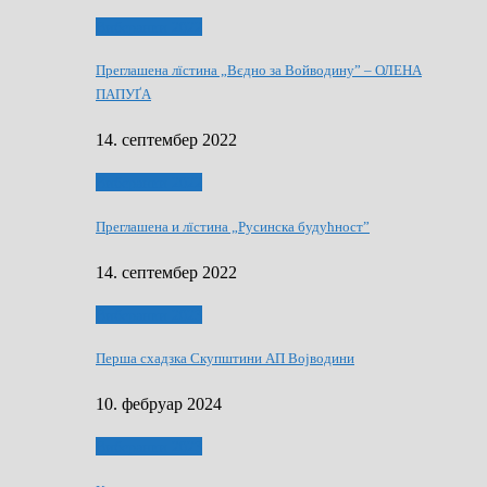
Виберанки 2022
Преглашена лїстина „Вєдно за Войводину” – ОЛЕНА
ПАПУҐА
14. септембер 2022
Виберанки 2022
Преглашена и лїстина „Русинска будућност”
14. септембер 2022
Виберанки 2023
Перша схадзка Скупштини АП Војводини
10. фебруар 2024
Виберанки 2023