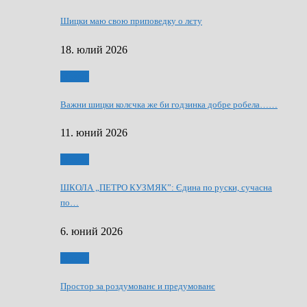
Шицки маю свою приповедку о лєту
18. юлий 2026
Мозаїк
Важни шицки колєчка же би годзинка добре робела……
11. юний 2026
Мозаїк
ШКОЛА „ПЕТРО КУЗМЯК”: Єдина по руски, сучасна
по…
6. юний 2026
Мозаїк
Простор за роздумованє и предумованє