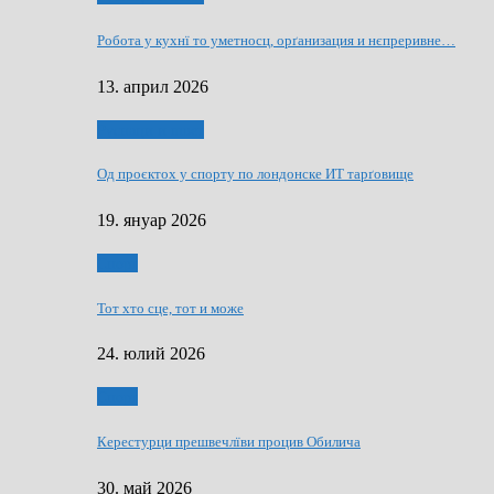
Робота у кухнї то уметносц, орґанизация и нєпреривне…
13. април 2026
Руснаци и швет
Од проєктох у спорту по лондонске ИТ тарґовище
19. януар 2026
Спорт
Тот хто сце, тот и може
24. юлий 2026
Спорт
Керестурци прешвечлїви процив Обилича
30. май 2026