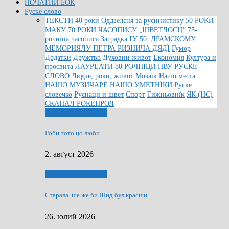
ПОЧАТНИ БОК
Руске слово
ТЕКСТИ
40 роки Оддзелєня за русинистику
50 РОКИ
МАКУ
70 РОКИ ЧАСОПИСУ „ШВЕТЛОСЦ”
75-
рочнїца часописа Заградка
ҐУ 50. ДРАМСКОМУ
МЕМОРИЯЛУ ПЕТРА РИЗНИЧА ДЯДЇ
Гумор
Додатки
Дружтво
Духовни живот
Економия
Култура и
просвита
ЛАУРЕАТИ 80 РОЧНЇЦИ НВУ РУСКЕ
СЛОВО
Людзе, роки, живот
Мозаїк
Нашо места
НАШО МУЗИЧАРЕ
НАШО УМЕТНЇКИ
Руске
словечко
Руснаци и швет
Спорт
Тижньовнїк
ЯК (НЄ)
СКАПАЛ РОКЕНРОЛ
Людзе, роки, живот
Роби тото цо люби
2. авґуст 2026
Людзе, роки, живот
Старала ше же би Шид бул красши
26. юлий 2026