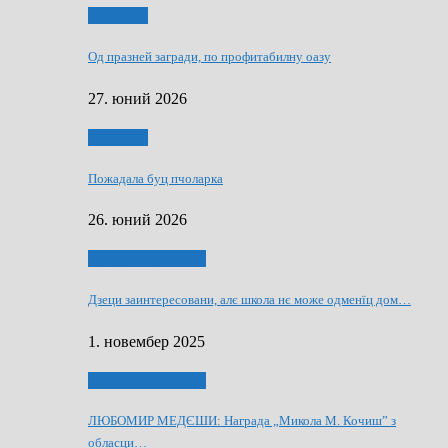
Економия
Од празней загради, по профитабилну оазу
27. юний 2026
Економия
Пожадала буц пчоларка
26. юний 2026
Култура и просвита
Дзеци заинтересовани, алє школа нє може одменїц дом…
1. новембер 2025
Култура и просвита
ЛЮБОМИР МЕДЄШИ: Награда „Микола М. Кочиш” з
обласци…