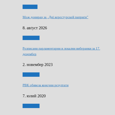
Здруженя
Мож донирац за „Днї керестурскей паприґи”
8. авґуст 2026
Виберанки
Розписани парламентарни и локални виберанки за 17.
децембер
2. новембер 2023
Виберанки
РВК обявела конєчни резултати
7. юлий 2020
Виберанки