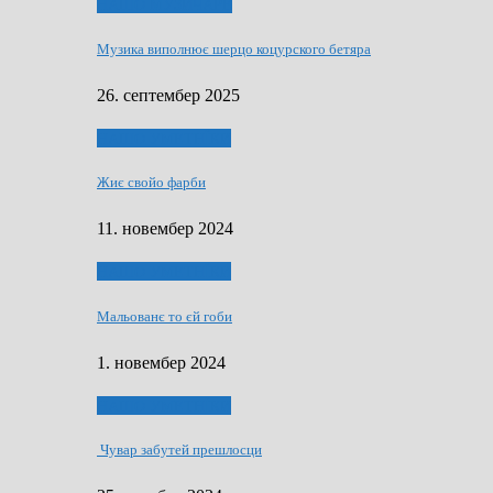
НАШО МУЗИЧАРЕ
Музика виполнює шерцо коцурского бетяра
26. септембер 2025
НАШО УМЕТНЇКИ
Жиє свойо фарби
11. новембер 2024
НАШО УМЕТНЇКИ
Мальованє то єй гоби
1. новембер 2024
НАШО УМЕТНЇКИ
Чувар забутей прешлосци