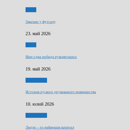
Спорт
Змаганє у футсалу
23. май 2026
Спорт
Ище єдна побида рукометашох
19. май 2026
Тижньовнїк
История руского друкованого новинарства
10. юлий 2026
Тижньовнїк
Людзе – то найвекши капитал