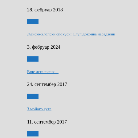
28. фебруар 2018
Гумор
Женско-хлопски спокуси: Слуп докрива насадзени
3. фебруар 2024
Гумор
Вше иста писня…
24. септембер 2017
Гумор
З мойого кута
11. септембер 2017
Гумор