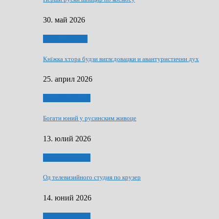
30. май 2026
Руске словечко
Кнїжка хтора будзи виглєдовацки и авантуристични дух
25. април 2026
Руснаци и швет
Богати юний у русинским живоце
13. юлий 2026
Руснаци и швет
Од телевизийного студия по крузер
14. юний 2026
Руснаци и швет