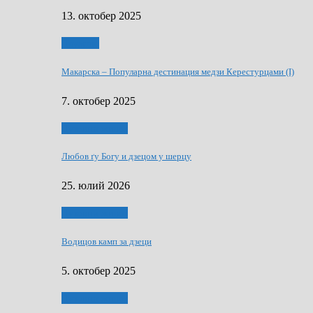
13. октобер 2025
Дружтво
Макарскa – Популарна дестинация медзи Керестурцами (I)
7. октобер 2025
Духовни живот
Любов ґу Богу и дзецом у шерцу
25. юлий 2026
Духовни живот
Водицов камп за дзеци
5. октобер 2025
Духовни живот