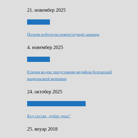
21. новембер 2025
Тижньовнїк
Почали роботи на реконструкциї закрица
4. новембер 2025
Тижньовнїк
Етични кодекс представени медийом болгарскей
националней меншини
24. октобер 2025
ЯК (НЄ) СКАПАЛ РОКЕНРОЛ
Кед состав „добре диха”
25. януар 2018