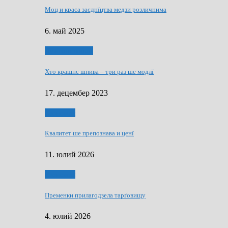
Моц и краса заєднїцтва медзи розличнима
6. май 2025
Духовни живот
Хто крашнє шпива – три раз ше модлї
17. децембер 2023
Економия
Квалитет ше препознава и ценї
11. юлий 2026
Економия
Пременки прилагодзела тарґовищу
4. юлий 2026