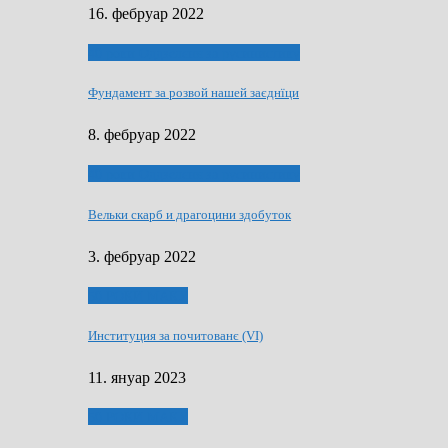
16. фебруар 2022
40 роки Оддзелєня за русинистику
Фундамент за розвой нашей заєднїци
8. фебруар 2022
40 роки Оддзелєня за русинистику
Вельки скарб и драгоцини здобуток
3. фебруар 2022
50 РОКИ МАКУ
Институция за почитованє (VI)
11. януар 2023
50 РОКИ МАКУ