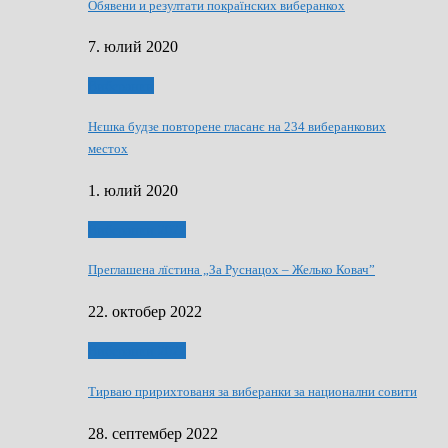
Обявени и резултати покраїнских виберанкох
7. юлий 2020
Виберанки
Нєшка будзе повторене гласанє на 234 виберанкових
местох
1. юлий 2020
Виберанки 2022
Преглашена лїстина „За Руснацох – Желько Ковач”
22. октобер 2022
Виберанки 2022
Тирваю пририхтованя за виберанки за национални совити
28. септембер 2022