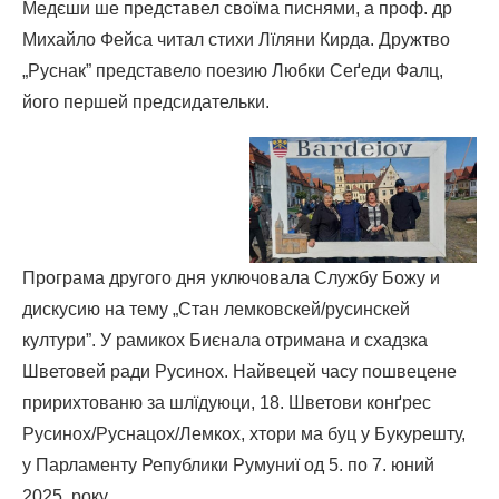
Медєши ше представел своїма писнями, а проф. др
Михайло Фейса читал стихи Лїляни Кирда. Дружтво
„Руснак” представело поезию Любки Сеґеди Фалц,
його першей предсидательки.
Програма другого дня уключовала Службу Божу и
дискусию на тему „Стан лемковскей/русинскей
култури”. У рамикох Биєнала отримана и схадзка
Шветовей ради Русинох. Найвецей часу пошвецене
пририхтованю за шлїдуюци, 18. Шветови конґрес
Русинох/Руснацох/Лемкох, хтори ма буц у Букурешту,
у Парламенту Републики Румуниї од 5. по 7. юний
2025. року.