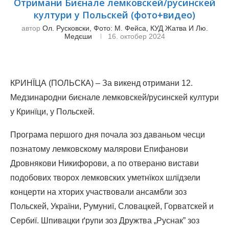
Отримани Биєнале лемковскей/русинскей
култури у Польскей (фото+видео)
автор
Ол. Русковски, Фото: М. Фейса, КУД Жатва И Лю.
Медєши
16. октобер 2024
КРИНЇЦА (ПОЛЬСКА) – За викенд отримани 12.
Медзинародни биєнале лемковскей/русинскей култури
у Кринїци, у Польскей.
Програма першого дня почала зоз даваньом чесци
познатому лемковскому малярови Епифанови
Дровнякови Никифорови, а по отвераню вистави
подобових творох лемковских уметнїкох шлїдзели
концерти на хторих участвовали ансамбли зоз
Польскей, України, Румуниї, Словацкей, Горватскей и
Сербиї. Шпивацки ґрупи зоз Дружтва „Руснак” зоз