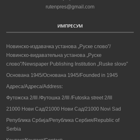
rutenpres@gmail.com
ИМПРЕСУМ
Новинско-издавачка установа „Руске слово”/
Новинско-видавательна установа „Руске
слово”/Newspaper Publishing Institution „Ruske slovo”
Основана 1945/Основана 1945/Founded in 1945
Адреса/Адреса/Address:
Футожска 2/III /Футошка 2/III /Futoska street 2/III
21000 Нови Сад/21000 Нови Сад/21000 Novi Sad
Република Србија/Република Сербия/Republic of
Serbia