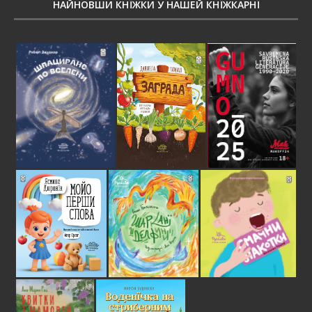
НАЙНОВШИ КНЇЖКИ У НАШЕЙ КНЇЖКАРНЇ