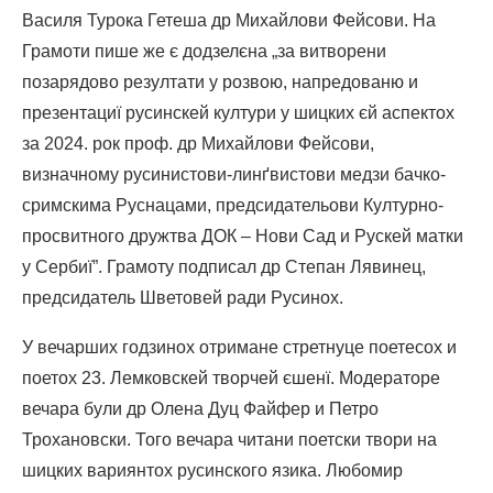
Василя Турока Гетеша др Михайлови Фейсови. На
Грамоти пише же є додзелєна „за витворени
позарядово резултати у розвою, напредованю и
презентациї русинскей култури у шицких єй аспектох
за 2024. рок проф. др Михайлови Фейсови,
визначному русинистови-линґвистови медзи бачко-
сримскима Руснацами, предсидательови Културно-
просвитного дружтва ДОК – Нови Сад и Рускей матки
у Сербиї”. Грамоту подписал др Степан Лявинец,
предсидатель Шветовей ради Русинох.
У вечарших годзинох отримане стретнуце поетесох и
поетох 23. Лемковскей творчей єшенї. Модераторе
вечара були др Олена Дуц Файфер и Петро
Трохановски. Того вечара читани поетски твори на
шицких вариянтох русинского язика. Любомир