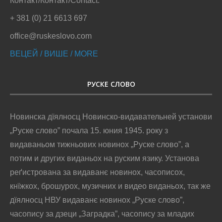
Контакт/Контакт/Contact:
+ 381 (0) 21 6613 697
office@ruskeslovo.com
ВЕЦЕЙ / ВИШЕ / MORE
РУСКЕ СЛОВО
Новинска дїялносц Новинско-видавательней установи
„Руске слово” почала 15. юния 1945. року з
видаваньом тижньових новинох „Руске слово”, а
потим и других виданьох на руским язику. Установа
реґистрована за видаванє новинох, часописох,
кнїжкох, брошурох, музичних и видео виданьох, так же
дїялносц НВУ видаванє новинох „Руске слово”,
часопису за дзеци „Заградка”, часопису за младих