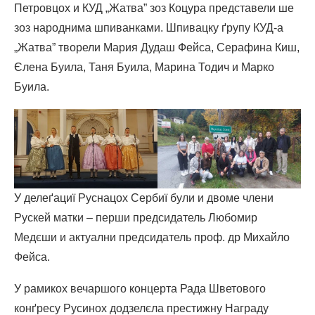
Петровцох и КУД „Жатва” зоз Коцура представели ше
зоз народнима шпиванками. Шпивацку ґрупу КУД-а
„Жатва” творели Мария Дудаш Фейса, Серафина Киш,
Єлена Буила, Таня Буила, Марина Тодич и Марко
Буила.
У делеґациї Руснацох Сербиї були и двоме члени
Рускей матки – перши предсидатель Любомир
Медєши и актуални предсидатель проф. др Михайло
Фейса.
У рамикох вечаршого концерта Рада Шветового
конґресу Русинох додзелєла престижну Награду