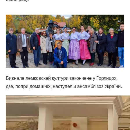
Биєнале лемковскей култури закончене у Ґорлицох,
дзе, попри домашнїх, наступел и ансамбл зоз України.