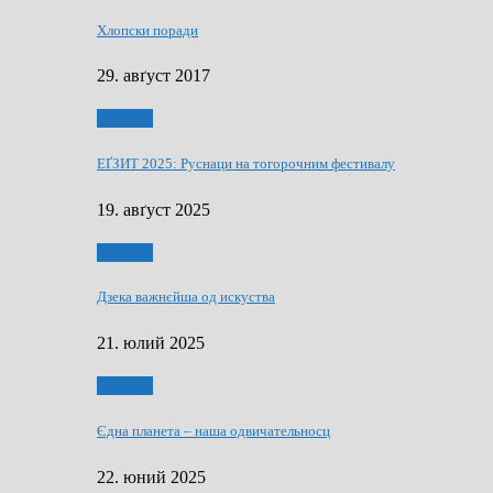
Хлопски поради
29. авґуст 2017
Додатки
ЕҐЗИТ 2025: Руснаци на тогорочним фестивалу
19. авґуст 2025
Додатки
Дзека важнєйша од искуства
21. юлий 2025
Додатки
Єдна планета – наша одвичательносц
22. юний 2025