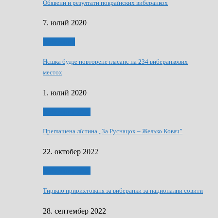
Обявени и резултати покраїнских виберанкох
7. юлий 2020
Виберанки
Нєшка будзе повторене гласанє на 234 виберанкових
местох
1. юлий 2020
Виберанки 2022
Преглашена лїстина „За Руснацох – Желько Ковач”
22. октобер 2022
Виберанки 2022
Тирваю пририхтованя за виберанки за национални совити
28. септембер 2022