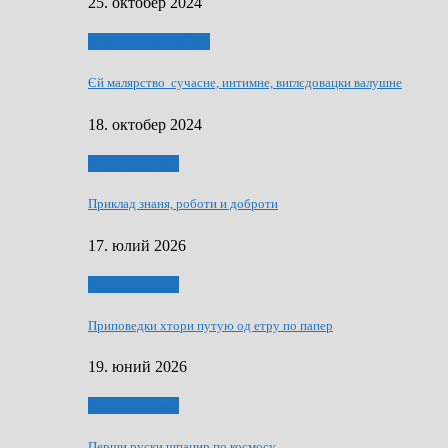
25. октобер 2024
НАШО УМЕТНЇКИ
Єй малярство сучасне, интимне, виглєдовацки валушне
18. октобер 2024
Руске словечко
Приклад знаня, роботи и доброти
17. юлий 2026
Руске словечко
Приповедки хтори путую од етру по папер
19. юний 2026
Руске словечко
Перши руски шпацир по космосу