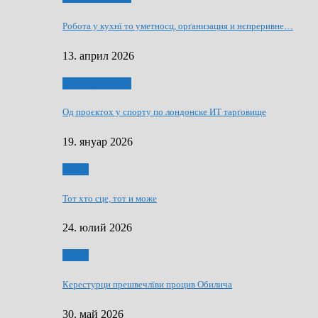
Робота у кухнї то уметносц, орґанизация и нєпреривне…
13. април 2026
Руснаци и швет
Од проєктох у спорту по лондонске ИТ тарґовище
19. януар 2026
Спорт
Тот хто сце, тот и може
24. юлий 2026
Спорт
Керестурци прешвечлїви процив Обилича
30. май 2026