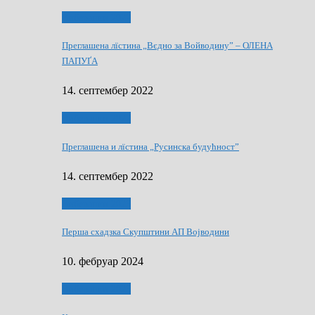
Виберанки 2022
Преглашена лїстина „Вєдно за Войводину” – ОЛЕНА
ПАПУҐА
14. септембер 2022
Виберанки 2022
Преглашена и лїстина „Русинска будућност”
14. септембер 2022
Виберанки 2023
Перша схадзка Скупштини АП Војводини
10. фебруар 2024
Виберанки 2023