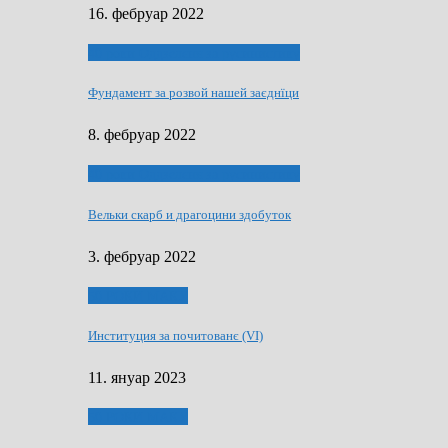
16. фебруар 2022
40 роки Оддзелєня за русинистику
Фундамент за розвой нашей заєднїци
8. фебруар 2022
40 роки Оддзелєня за русинистику
Вельки скарб и драгоцини здобуток
3. фебруар 2022
50 РОКИ МАКУ
Институция за почитованє (VI)
11. януар 2023
50 РОКИ МАКУ