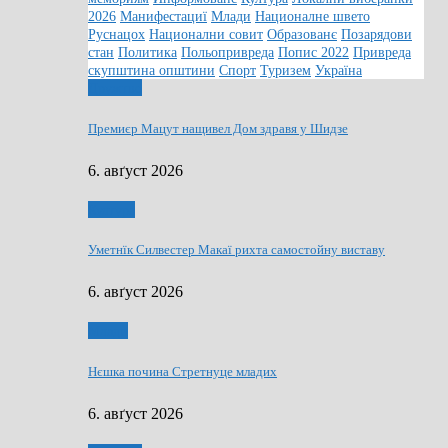
2026
Манифестациї
Млади
Националне швето
Руснацох
Национални совит
Образованє
Позарядови
стан
Политика
Польопривреда
Попис 2022
Привреда
скупштина општини
Спорт
Туризем
Україна
Дружтво
Премиєр Мацут нащивел Дом здравя у Шидзе
6. авґуст 2026
Култура
Уметнїк Силвестер Макаї рихта самостойну виставу
6. авґуст 2026
Млади
Нєшка почина Стретнуце младих
6. авґуст 2026