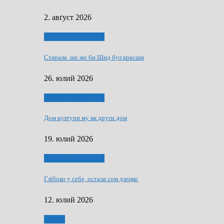
2. авґуст 2026
Людзе, роки, живот
Старала ше же би Шид бул красши
26. юлий 2026
Людзе, роки, живот
Дом култури му як други дом
19. юлий 2026
Людзе, роки, живот
Глїбоко у себе, остала сом дзецко
12. юлий 2026
Мозаїк