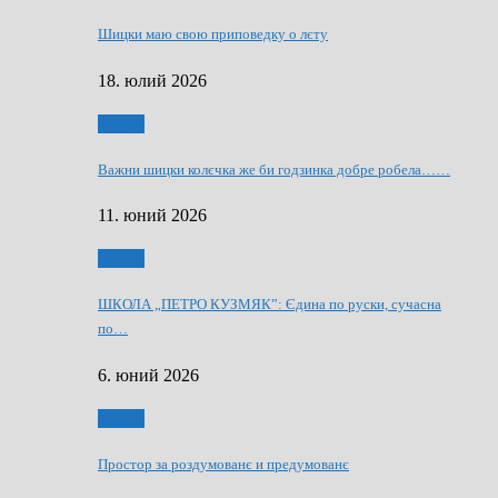
Шицки маю свою приповедку о лєту
18. юлий 2026
Мозаїк
Важни шицки колєчка же би годзинка добре робела……
11. юний 2026
Мозаїк
ШКОЛА „ПЕТРО КУЗМЯК”: Єдина по руски, сучасна
по…
6. юний 2026
Мозаїк
Простор за роздумованє и предумованє