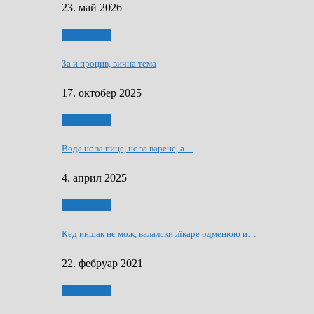
23. май 2026
Нашо места
За и процив, вична тема
17. октобер 2025
Нашо места
Вода нє за пице, нє за варeнє, a…
4. април 2025
Нашо места
Кед иншак нє мож, валалски лїкаре одменюю и…
22. фебруар 2021
Нашо места