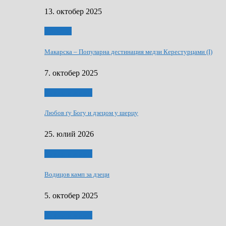
13. октобер 2025
Дружтво
Макарскa – Популарна дестинация медзи Керестурцами (I)
7. октобер 2025
Духовни живот
Любов ґу Богу и дзецом у шерцу
25. юлий 2026
Духовни живот
Водицов камп за дзеци
5. октобер 2025
Духовни живот