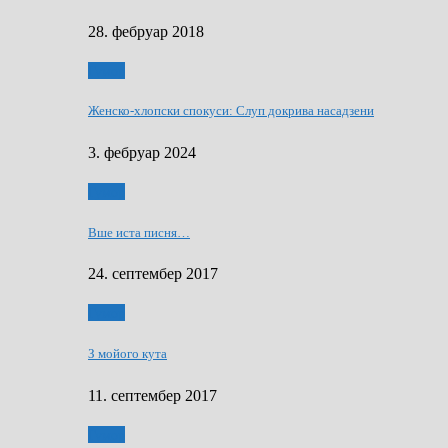
28. фебруар 2018
Гумор
Женско-хлопски спокуси: Слуп докрива насадзени
3. фебруар 2024
Гумор
Вше иста писня…
24. септембер 2017
Гумор
З мойого кута
11. септембер 2017
Гумор