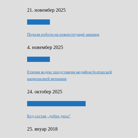
21. новембер 2025
Тижньовнїк
Почали роботи на реконструкциї закрица
4. новембер 2025
Тижньовнїк
Етични кодекс представени медийом болгарскей
националней меншини
24. октобер 2025
ЯК (НЄ) СКАПАЛ РОКЕНРОЛ
Кед состав „добре диха”
25. януар 2018