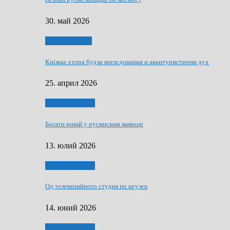
30. май 2026
Руске словечко
Кнїжка хтора будзи виглєдовацки и авантуристични дух
25. април 2026
Руснаци и швет
Богати юний у русинским живоце
13. юлий 2026
Руснаци и швет
Од телевизийного студия по крузер
14. юний 2026
Руснаци и швет