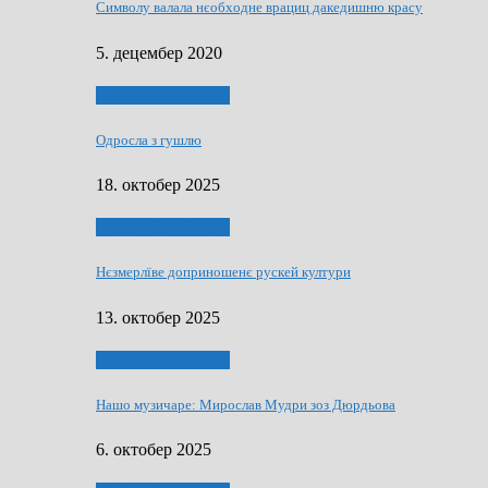
Символу валала нєобходне врациц дакедишню красу
5. децембер 2020
НАШО МУЗИЧАРЕ
Одросла з гушлю
18. октобер 2025
НАШО МУЗИЧАРЕ
Нєзмерлїве доприношенє рускей култури
13. октобер 2025
НАШО МУЗИЧАРЕ
Нашо музичаре: Мирослав Мудри зоз Дюрдьова
6. октобер 2025