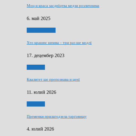
Моц и краса заєднїцтва медзи розличнима
6. май 2025
Духовни живот
Хто крашнє шпива – три раз ше модлї
17. децембер 2023
Економия
Квалитет ше препознава и ценї
11. юлий 2026
Економия
Пременки прилагодзела тарґовищу
4. юлий 2026