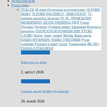
ПОЧАТНИ БОК
Руске слово
ТЕКСТИ
40 роки Оддзелєня за русинистику
50 РОКИ
МАКУ
70 РОКИ ЧАСОПИСУ „ШВЕТЛОСЦ”
75-
рочнїца часописа Заградка
ҐУ 50. ДРАМСКОМУ
МЕМОРИЯЛУ ПЕТРА РИЗНИЧА ДЯДЇ
Гумор
Додатки
Дружтво
Духовни живот
Економия
Култура и
просвита
ЛАУРЕАТИ 80 РОЧНЇЦИ НВУ РУСКЕ
СЛОВО
Людзе, роки, живот
Мозаїк
Нашо места
НАШО МУЗИЧАРЕ
НАШО УМЕТНЇКИ
Руске
словечко
Руснаци и швет
Спорт
Тижньовнїк
ЯК (НЄ)
СКАПАЛ РОКЕНРОЛ
Людзе, роки, живот
Роби тото цо люби
2. авґуст 2026
Людзе, роки, живот
Старала ше же би Шид бул красши
26. юлий 2026