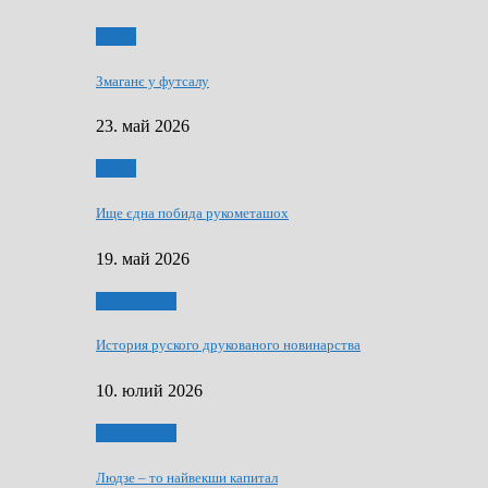
Спорт
Змаганє у футсалу
23. май 2026
Спорт
Ище єдна побида рукометашох
19. май 2026
Тижньовнїк
История руского друкованого новинарства
10. юлий 2026
Тижньовнїк
Людзе – то найвекши капитал