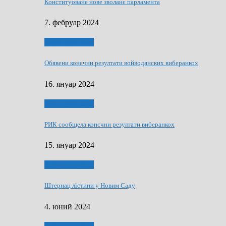
Конституоване нове зволанє парламентa
7. фебруар 2024
Виберанки 2023
Обявени конєчни резултати войводянских виберанкох
16. януар 2024
Виберанки 2023
РИК сообщела конєчни резултати виберанкох
15. януар 2024
Виберанки 2024
Штернац лїстини у Новим Саду
4. юний 2024