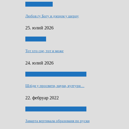
Духовни живот
Любов ґу Богу и дзецом у шерцу
25. юлий 2026
Руске слово
Тот хто сце, тот и може
24. юлий 2026
40 роки Оддзелєня за русинистику
Шлїди у просвити, науки, култури…
22. фебруар 2022
40 роки Оддзелєня за русинистику
Заварта вертикала образованя по руски