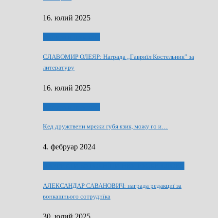
16. юлий 2025
Култура и просвита
СЛАВОМИР ОЛЕЯР: Награда „Гавриїл Костельник” за
литературу
16. юлий 2025
Култура и просвита
Кед дружтвени мрежи губя язик, можу го и…
4. фебруар 2024
ЛАУРЕАТИ 80 РОЧНЇЦИ НВУ РУСКЕ СЛОВО
АЛЕКСАНДАР САВАНОВИЧ: награда редакциї за
вонкашнього сотруднїка
30. юлий 2025