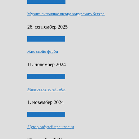
НАШО МУЗИЧАРЕ
Музика виполнює шерцо коцурского бетяра
26. септембер 2025
НАШО УМЕТНЇКИ
Жиє свойо фарби
11. новембер 2024
НАШО УМЕТНЇКИ
Мальованє то єй гоби
1. новембер 2024
НАШО УМЕТНЇКИ
Чувар забутей прешлосци