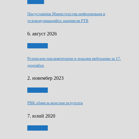
Дружтво
Представнїки Министерства информованя и
телекомуникацийох нащивели РТВ
6. авґуст 2026
Виберанки
Розписани парламентарни и локални виберанки за 17.
децембер
2. новембер 2023
Виберанки
РВК обявела конєчни резултати
7. юлий 2020
Виберанки