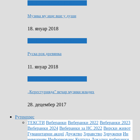
ЯК (НЄ) СКАПАЛ РОКЕНРОЛ
Музика му ище вше у души
18. януар 2018
ЯК (НЄ) СКАПАЛ РОКЕНРОЛ
Руска рок древянка
11. януар 2018
ЯК (НЄ) СКАПАЛ РОКЕНРОЛ
„Керестурияда” вечар музики младих
28. децембер 2017
Рутенпрес
ТЕКСТИ
Виберанки
Виберанки 2022
Виберанки 2023
Виберанки 2024
Виберанки за НС 2022
Вирски живот
Гуманитарни акциї
Дружтво
Здравство
Здруженя
Ин
мемориям
Информованє
Култура
Локални виберанки