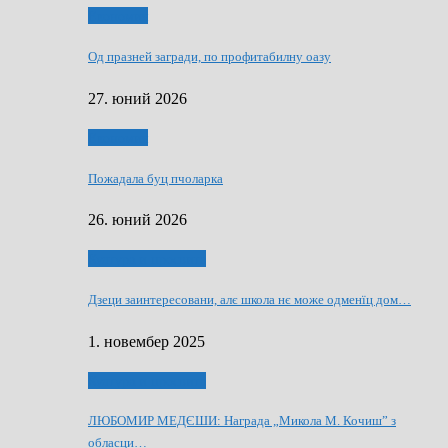
Економия
Од празней загради, по профитабилну оазу
27. юний 2026
Економия
Пожадала буц пчоларка
26. юний 2026
Култура и просвита
Дзеци заинтересовани, алє школа нє може одменїц дом…
1. новембер 2025
Култура и просвита
ЛЮБОМИР МЕДЄШИ: Награда „Микола М. Кочиш” з
обласци…