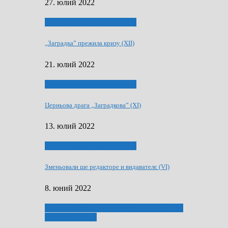
27. юлий 2022
75-рочнїца часописа Заградка
„Заградка” прежила кризу (XII)
21. юлий 2022
75-рочнїца часописа Заградка
Церньова драга „Заградкова” (XI)
13. юлий 2022
75-рочнїца часописа Заградка
Зменьовали ше редакторе и видавателє (VI)
8. юний 2022
ҐУ 50. ДРАМСКОМУ МЕМОРИЯЛУ ПЕТРА
РИЗНИЧА ДЯДЇ