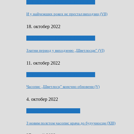
70 РОКИ ЧАСОПИСУ „ШВЕТЛОСЦ”
И у найчежших рокох нє престал виходзиц (VII)
18. октобер 2022
70 РОКИ ЧАСОПИСУ „ШВЕТЛОСЦ”
Златни период у виходзеню „Шветлосци” (VI)
11. октобер 2022
70 РОКИ ЧАСОПИСУ „ШВЕТЛОСЦ”
Часопис „Шветлосц” конєчно обновени (V)
4. октобер 2022
75-рочнїца часописа Заградка
З новим полєтом часопис крача до будучносци (XIII)