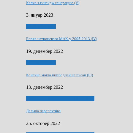
Капча з тинейдж ґенерацию (V)
3. януар 2023
50 РОКИ МАКУ
Епоха натронского МАК-у 2005-2013 (IV)
19. децембер 2022
50 РОКИ МАКУ
Конєчно могло шлєбоднєйше писац (III)
13. децембер 2022
70 РОКИ ЧАСОПИСУ „ШВЕТЛОСЦ”
Дальша перспектива
25. октобер 2022