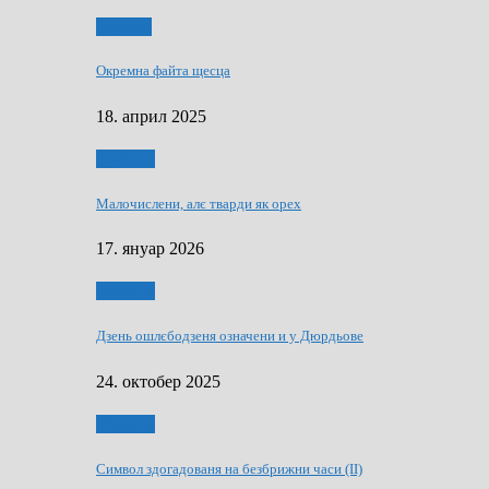
Додатки
Окремна файта щесца
18. април 2025
Дружтво
Малочислени, алє тварди як орех
17. януар 2026
Дружтво
Дзень ошлєбодзеня означени и у Дюрдьове
24. октобер 2025
Дружтво
Символ здогадованя на безбрижни часи (II)