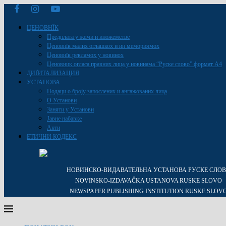
ЦЕНОВНЇК
Предплата у жеми и иножемстве
Ценовнїк малих оглашкох и ин мемориямох
Ценовнїк рекламох у новинох
Ценовник огласа правних лица у новинама “Руске слово” формат A4
ДИҐИТАЛИЗАЦИЯ
УСТАНОВА
Подаци о броју запослених и ангажованих лица
О Установи
Заняти у Установи
Јавне набавке
Акти
ЕТИЧНИ КОДЕКС
НОВИНСКО-ВИДАВАТЕЛЬНА УСТАНОВА РУСКЕ СЛО
NOVINSKO-IZDAVAČKA USTANOVA RUSKE SLOVO
NEWSPAPER PUBLISHING INSTITUTION RUSKE SLOV