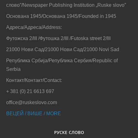
слово”/Newspaper Publishing Institution „Ruske slovo”
Основана 1945/Основана 1945/Founded in 1945
Адреса/Адреса/Address:
Футожска 2/III /Футошка 2/III /Futoska street 2/III
21000 Нови Сад/21000 Нови Сад/21000 Novi Sad
Република Србија/Република Сербия/Republic of
Serbia
Контакт/Контакт/Contact:
+ 381 (0) 21 6613 697
office@ruskeslovo.com
ВЕЦЕЙ / ВИШЕ / MORE
РУСКЕ СЛОВО