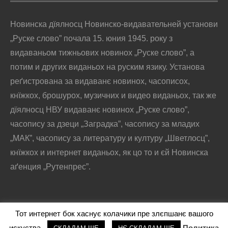
Новинска дїялносц Новинско-видавательней установи
„Руске слово” почала 15. юния 1945. року з
видаваньом тижньових новинох „Руске слово”, а
потим и других виданьох на руским язику. Установа
реґистрована за видаванє новинох, часописох,
кнїжкох, брошурох, музичних и видео виданьох, так же
дїялносц НВУ видаванє новинох „Руске слово”,
часопису за дзеци „Заградка”, часопису за младих
„МАК”, часопису за литературу и културу „Шветлосц”,
кнїжкох и интернет виданьох, як цо то и єй Новинска
аґенция „Рутенпрес”.
Тот интернет бок хаснує колачики пре злєпшанє вашого
@2016 - РУСКЕ СЛОВО
искуства.
Политика