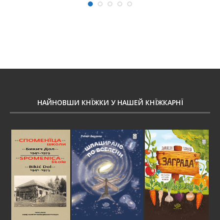
НАЙНОВШИ КНЇЖКИ У НАШЕЙ КНЇЖКАРНЇ