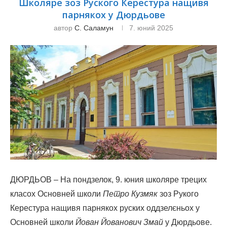
Школяре зоз Руского Керестура нащивя
парнякох у Дюрдьове
автор
С. Саламун
7. юний 2025
ДЮРДЬОВ – На пондзелок, 9. юния школяре трецих
класох Основней школи
Петро Кузмяк
зоз Рукого
Керестура нащивя парнякох руских оддзелєньох у
Основней школи
Йован Йованович Змай
у Дюрдьове.