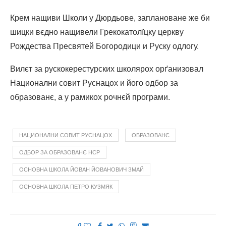
Крем нащиви Школи у Дюрдьове, заплановане же би
шицки вєдно нащивели Грекокатолїцку церкву
Рождества Пресвятей Богородици и Руску одлогу.
Вилєт за рускокерестурских школярох орґанизовал
Национални совит Руснацох и його одбор за
образованє, а у рамикох рочнєй програми.
НАЦИОНАЛНИ СОВИТ РУСНАЦОХ
ОБРАЗОВАНЄ
ОДБОР ЗА ОБРАЗОВАНЄ НСР
ОСНОВНА ШКОЛА ЙОВАН ЙОВАНОВИЧ ЗМАЙ
ОСНОВНА ШКОЛА ПЕТРО КУЗМЯК
0