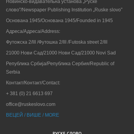
Новинско-видавательна установа „Руске
слово”/Newspaper Publishing Institution „Ruske slovo”
Основана 1945/Основана 1945/Founded in 1945
Адреса/Адреса/Address:
Футожска 2/III /Футошка 2/III /Futoska street 2/III
21000 Нови Сад/21000 Нови Сад/21000 Novi Sad
Република Србија/Република Сербия/Republic of
Serbia
Контакт/Контакт/Contact:
+ 381 (0) 21 6613 697
office@ruskeslovo.com
ВЕЦЕЙ / ВИШЕ / MORE
РУСКЕ СЛОВО