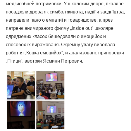
медзисобней потримовки. У школским дворе, пколяре
посадзели древа як симбол живота, надїї и заєднїцтва,
направели пано о емпатиї и товаришстве, а през
патренє анимираного филму „Inside out” школяре
одредзених класох бешедовали о емоцийох и
способох їх виражованя. Окремну увагу виволала
роботня „Коцка емоцийох”, и анализованє приповедки
„Птици”, авотрки Ясмини Петрович.