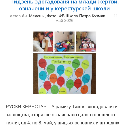
Тидзень здогадованя на млади жертви,
означени и у керестурскей школи
автор
Ан. Медєши, Фото: ФБ Школа Петро Кузмяк
11.
май 2026
РУСКИ КЕРЕСТУР – У рамику Тижня здогадованя и
заєднїцтва, хтори ше означовало цалого прешлого
тижня, од 4. по 8. май, у шицких основних и штреднїх