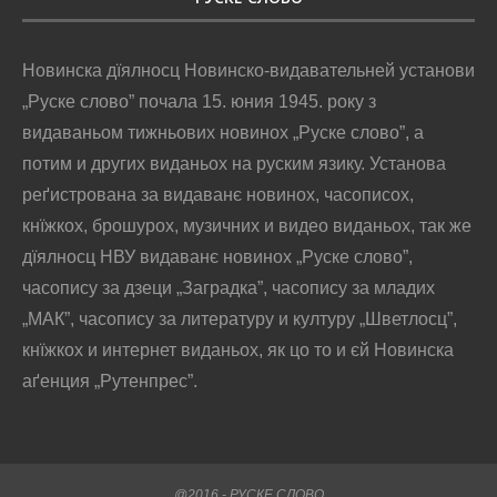
Новинска дїялносц Новинско-видавательней установи
„Руске слово” почала 15. юния 1945. року з
видаваньом тижньових новинох „Руске слово”, а
потим и других виданьох на руским язику. Установа
реґистрована за видаванє новинох, часописох,
кнїжкох, брошурох, музичних и видео виданьох, так же
дїялносц НВУ видаванє новинох „Руске слово”,
часопису за дзеци „Заградка”, часопису за младих
„МАК”, часопису за литературу и културу „Шветлосц”,
кнїжкох и интернет виданьох, як цо то и єй Новинска
аґенция „Рутенпрес”.
@2016 - РУСКЕ СЛОВО