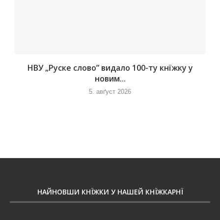
НВУ „Руске слово” видало 100-ту кнїжку у
новим...
5. авґуст 2026
НАЙНОВШИ КНЇЖКИ У НАШЕЙ КНЇЖКАРНЇ