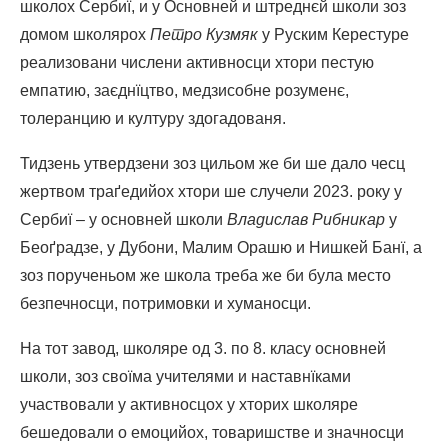
школох Сербиї, и у Основней и штреднєй школи зоз
домом школярох
Петро Кузмяк
у Руским Керестуре
реализовани числени активносци хтори пестую
емпатию, заєднїцтво, медзисобне розуменє,
толеранцию и културу здогадованя.
Тидзень утвердзени зоз цильом же би ше дало чесц
жертвом траґедийох хтори ше случели 2023. року у
Сербиї – у основней школи
Владислав Рибникар
у
Беоґрадзе, у Дубони, Малим Орашю и Нишкей Банї, а
зоз порученьом же школа треба же би була место
безпечносци, потримовки и хуманосци.
На тот завод, школяре од 3. по 8. класу основней
школи, зоз своїма учителями и наставнїками
участвовали у активносцох у хторих школяре
бешедовали о емоцийох, товаришстве и значносци