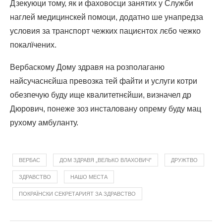
Дзекуюци тому, як и фаховосци занятих у Служби
наглей медицинскей помоци, додатно ше унапредза
условия за транспорт чежких пациєнтох лєбо чежко
покалїчених.
Вербаскому Дому здравя на розполаганю
найсучаснєйша превозка тей файти и услуги котри
обезпечую буду ище квалитетнєйши, визначел др
Дюрович, понеже зоз инсталовану опрему буду мац
рухому амбуланту.
ВЕРБАС
ДОМ ЗДРАВЯ „ВЕЛЬКО ВЛАХОВИЧ”
ДРУЖТВО
ЗДРАВСТВО
НАШО МЕСТА
ПОКРАЇНСКИ СЕКРЕТАРИЯТ ЗА ЗДРАВСТВО