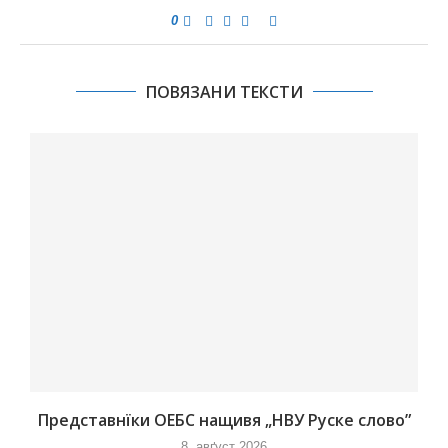
0
ПОВЯЗАНИ ТЕКСТИ
Представнїки ОЕБС нащивя „НВУ Руске слово”
8. авґуст 2026