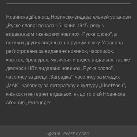
Новинска дїялносц Новинско-видавательней установи
„Руске слово” почала 15. юния 1945. року з
видаваньом тижньових новинох „Руске слово”, а
потим и других виданьох на руским язику. Установа
реґистрована за видаванє новинох, часописох,
кнїжкох, брошурох, музичних и видео виданьох, так же
дїялносц НВУ видаванє новинох „Руске слово”,
часопису за дзеци „Заградка”, часопису за младих
„МАК”, часопису за литературу и културу „Шветлосц”,
кнїжкох и интернет виданьох, як цо то и єй Новинска
аґенция „Рутенпрес”.
@2016 - РУСКЕ СЛОВО