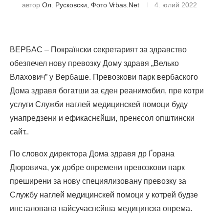
автор
Ол. Русковски, Фото Vrbas.net
4. юлий 2022
ВЕРБАС – Покраїнски секретарият за здравство
обезпечел нову превозку Дому здравя „Велько
Влахович” у Вербаше. Превозкови парк вербаского
Дома здравя богатши за єден реанимобил, пре котри
услуги Служби наглей медицинскей помоци буду
унапредзени и ефикаснєйши, пренєсол општински
сайт..
По словох директора Дома здравя др Ґорана
Дюровича, уж добре опремени превозкови парк
преширени за нову специялизовану превозку за
Службу наглей медицинскей помоци у котрей будзе
инсталована найсучаснєйша медицинска опрема.