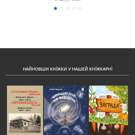
НАЙНОВШИ КНЇЖКИ У НАШЕЙ КНЇЖКАРНЇ