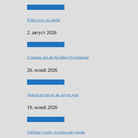
Людзе, роки, живот
Роби тото цо люби
2. авґуст 2026
Людзе, роки, живот
Старала ше же би Шид бул красши
26. юлий 2026
Людзе, роки, живот
Дом култури му як други дом
19. юлий 2026
Людзе, роки, живот
Глїбоко у себе, остала сом дзецко