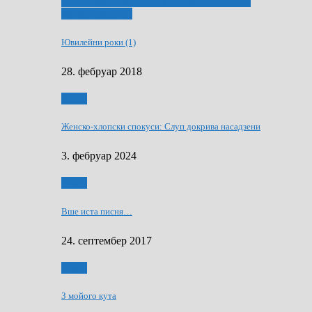
ҐУ 50. ДРАМСКОМУ МЕМОРИЯЛУ ПЕТРА
РИЗНИЧА ДЯДЇ
Ювилейни роки (1)
28. фебруар 2018
Гумор
Женско-хлопски спокуси: Слуп докрива насадзени
3. фебруар 2024
Гумор
Вше иста писня…
24. септембер 2017
Гумор
З мойого кута