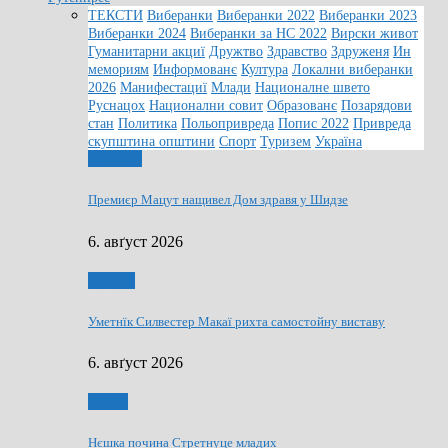
ТЕКСТИ
Виберанки
Виберанки 2022
Виберанки 2023
Виберанки 2024
Виберанки за НС 2022
Вирски живот
Гуманитарни акциї
Дружтво
Здравство
Здруженя
Ин
мемориям
Информованє
Култура
Локални виберанки
2026
Манифестациї
Млади
Националне швето
Руснацох
Национални совит
Образованє
Позарядови
стан
Политика
Польопривреда
Попис 2022
Привреда
скупштина општини
Спорт
Туризем
Україна
Дружтво
Премиєр Мацут нащивел Дом здравя у Шидзе
6. авґуст 2026
Култура
Уметнїк Силвестер Макаї рихта самостойну виставу
6. авґуст 2026
Млади
Нєшка почина Стретнуце младих