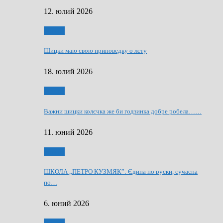
12. юлий 2026
Мозаїк
Шицки маю свою приповедку о лєту
18. юлий 2026
Мозаїк
Важни шицки колєчка же би годзинка добре робела……
11. юний 2026
Мозаїк
ШКОЛА „ПЕТРО КУЗМЯК”: Єдина по руски, сучасна
по…
6. юний 2026