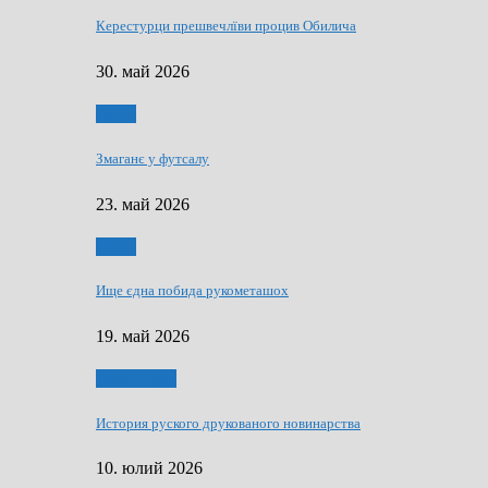
Керестурци прешвечлїви процив Обилича
30. май 2026
Спорт
Змаганє у футсалу
23. май 2026
Спорт
Ище єдна побида рукометашох
19. май 2026
Тижньовнїк
История руского друкованого новинарства
10. юлий 2026