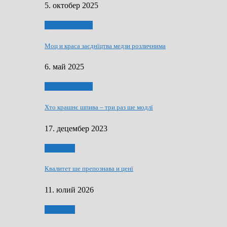
5. октобер 2025
Духовни живот
Моц и краса заєднїцтва медзи розличнима
6. май 2025
Духовни живот
Хто крашнє шпива – три раз ше модлї
17. децембер 2023
Економия
Квалитет ше препознава и ценї
11. юлий 2026
Економия