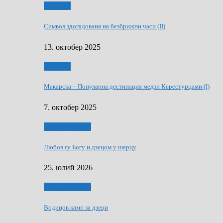
Дружтво
Символ здогадованя на безбрижни часи (II)
13. октобер 2025
Дружтво
Макарскa – Популарна дестинация медзи Керестурцами (I)
7. октобер 2025
Духовни живот
Любов ґу Богу и дзецом у шерцу
25. юлий 2026
Духовни живот
Водицов камп за дзеци