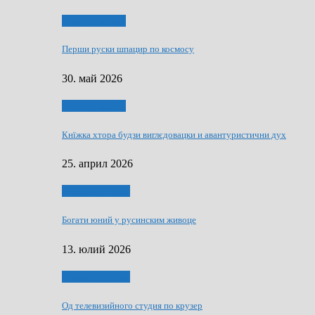
Руске словечко
Перши руски шпацир по космосу
30. май 2026
Руске словечко
Кнїжка хтора будзи виглєдовацки и авантуристични дух
25. април 2026
Руснаци и швет
Богати юний у русинским живоце
13. юлий 2026
Руснаци и швет
Од телевизийного студия по крузер