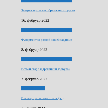
40 роки Оддзелєня за русинистику
Заварта вертикала образованя по руски
16. фебруар 2022
40 роки Оддзелєня за русинистику
Фундамент за розвой нашей заєднїци
8. фебруар 2022
40 роки Оддзелєня за русинистику
Вельки скарб и драгоцини здобуток
3. фебруар 2022
50 РОКИ МАКУ
Институция за почитованє (VI)