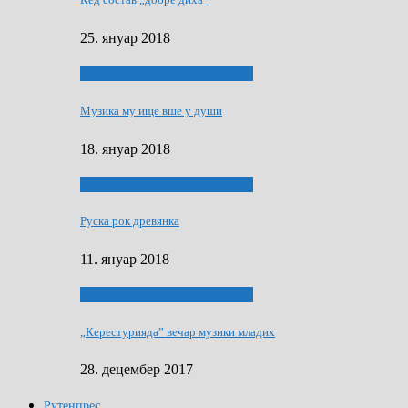
25. януар 2018
ЯК (НЄ) СКАПАЛ РОКЕНРОЛ
Музика му ище вше у души
18. януар 2018
ЯК (НЄ) СКАПАЛ РОКЕНРОЛ
Руска рок древянка
11. януар 2018
ЯК (НЄ) СКАПАЛ РОКЕНРОЛ
„Керестурияда” вечар музики младих
28. децембер 2017
Рутенпрес