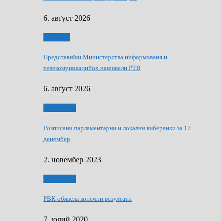
6. авґуст 2026
Дружтво
Представнїки Министерства информованя и
телекомуникацийох нащивели РТВ
6. авґуст 2026
Виберанки
Розписани парламентарни и локални виберанки за 17.
децембер
2. новембер 2023
Виберанки
РВК обявела конєчни резултати
7. юлий 2020