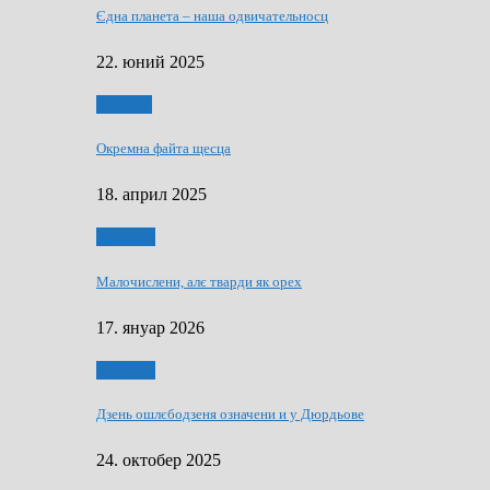
Єдна планета – наша одвичательносц
22. юний 2025
Додатки
Окремна файта щесца
18. април 2025
Дружтво
Малочислени, алє тварди як орех
17. януар 2026
Дружтво
Дзень ошлєбодзеня означени и у Дюрдьове
24. октобер 2025