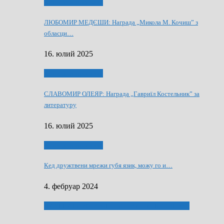
Култура и просвита
ЛЮБОМИР МЕДЄШИ: Награда „Микола М. Кочиш” з
обласци…
16. юлий 2025
Култура и просвита
СЛАВОМИР ОЛЕЯР: Награда „Гавриїл Костельник” за
литературу
16. юлий 2025
Култура и просвита
Кед дружтвени мрежи губя язик, можу го и…
4. фебруар 2024
ЛАУРЕАТИ 80 РОЧНЇЦИ НВУ РУСКЕ СЛОВО