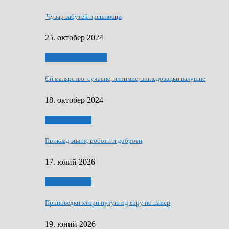
Чувар забутей прешлосци
25. октобер 2024
НАШО УМЕТНЇКИ
Єй малярство сучасне, интимне, виглєдовацки валушне
18. октобер 2024
Руске словечко
Приклад знаня, роботи и доброти
17. юлий 2026
Руске словечко
Приповедки хтори путую од етру по папер
19. юний 2026