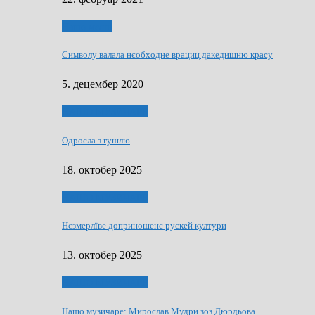
Нашо места
Символу валала нєобходне врациц дакедишню красу
5. децембер 2020
НАШО МУЗИЧАРЕ
Одросла з гушлю
18. октобер 2025
НАШО МУЗИЧАРЕ
Нєзмерлїве доприношенє рускей култури
13. октобер 2025
НАШО МУЗИЧАРЕ
Нашо музичаре: Мирослав Мудри зоз Дюрдьова