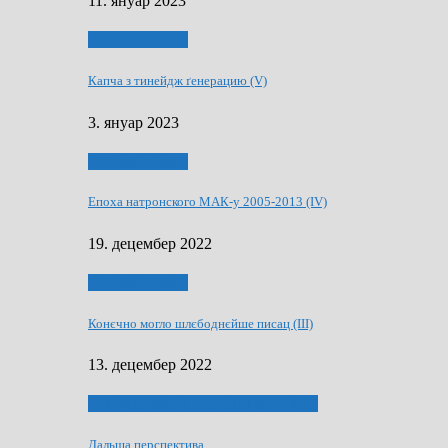
11. януар 2023
50 РОКИ МАКУ
Капча з тинейдж ґенерацию (V)
3. януар 2023
50 РОКИ МАКУ
Епоха натронского МАК-у 2005-2013 (IV)
19. децембер 2022
50 РОКИ МАКУ
Конєчно могло шлєбоднєйше писац (III)
13. децембер 2022
70 РОКИ ЧАСОПИСУ „ШВЕТЛОСЦ”
Дальша перспектива