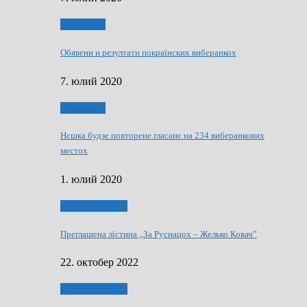
Виберанки
Обявени и резултати покраїнских виберанкох
7. юлий 2020
Виберанки
Нєшка будзе повторене гласанє на 234 виберанкових
местох
1. юлий 2020
Виберанки 2022
Преглашена лїстина „За Руснацох – Желько Ковач”
22. октобер 2022
Виберанки 2022