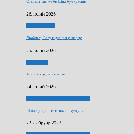
Старала ше же би Шид бул красши
26. юлий 2026
Духовни живот
Любов ґу Богу и дзецом у шерцу
25. юлий 2026
Руске слово
Тот хто сце, тот и може
24. юлий 2026
40 роки Оддзелєня за русинистику
Шлїди у просвити, науки, култури…
22. фебруар 2022