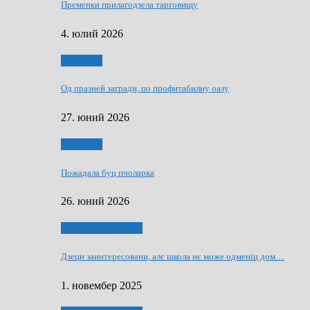
Пременки прилагодзела тарґовищу
4. юлий 2026
Економия
Од празней загради, по профитабилну оазу
27. юний 2026
Економия
Пожадала буц пчоларка
26. юний 2026
Култура и просвита
Дзеци заинтересовани, алє школа нє може одменїц дом…
1. новембер 2025