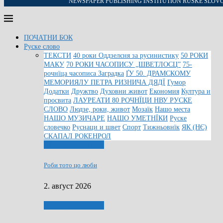
NEWSPAPER PUBLISHING INSTITUTION RUSKE SLOV
ПОЧАТНИ БОК
Руске слово
ТЕКСТИ
40 роки Оддзелєня за русинистику
50 РОКИ
МАКУ
70 РОКИ ЧАСОПИСУ „ШВЕТЛОСЦ”
75-
рочнїца часописа Заградка
ҐУ 50. ДРАМСКОМУ
МЕМОРИЯЛУ ПЕТРА РИЗНИЧА ДЯДЇ
Гумор
Додатки
Дружтво
Духовни живот
Економия
Култура и
просвита
ЛАУРЕАТИ 80 РОЧНЇЦИ НВУ РУСКЕ
СЛОВО
Людзе, роки, живот
Мозаїк
Нашо места
НАШО МУЗИЧАРЕ
НАШО УМЕТНЇКИ
Руске
словечко
Руснаци и швет
Спорт
Тижньовнїк
ЯК (НЄ)
СКАПАЛ РОКЕНРОЛ
Людзе, роки, живот
Роби тото цо люби
2. авґуст 2026
Людзе, роки, живот