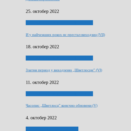
25. октобер 2022
70 РОКИ ЧАСОПИСУ „ШВЕТЛОСЦ”
И у найчежших рокох нє престал виходзиц (VII)
18. октобер 2022
70 РОКИ ЧАСОПИСУ „ШВЕТЛОСЦ”
Златни период у виходзеню „Шветлосци” (VI)
11. октобер 2022
70 РОКИ ЧАСОПИСУ „ШВЕТЛОСЦ”
Часопис „Шветлосц” конєчно обновени (V)
4. октобер 2022
75-рочнїца часописа Заградка