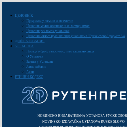
ЦЕНОВНЇК
Предплата у жеми и иножемстве
Ценовнїк малих оглашкох и ин мемориямох
Ценовнїк рекламох у новинох
Ценовник огласа правних лица у новинама “Руске слово” формат A4
ДИҐИТАЛИЗАЦИЯ
УСТАНОВА
Подаци о броју запослених и ангажованих лица
О Установи
Заняти у Установи
Јавне набавке
Акти
ЕТИЧНИ КОДЕКС
НОВИНСКО-ВИДАВАТЕЛЬНА УСТАНОВА РУСКЕ СЛО
NOVINSKO-IZDAVAČKA USTANOVA RUSKE SLOVO