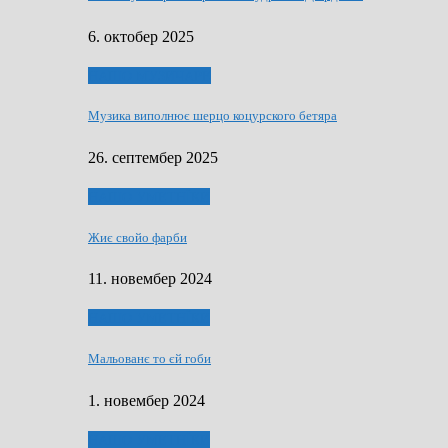
6. октобер 2025
НАШО МУЗИЧАРЕ
Музика виполнює шерцо коцурского бетяра
26. септембер 2025
НАШО УМЕТНЇКИ
Жиє свойо фарби
11. новембер 2024
НАШО УМЕТНЇКИ
Мальованє то єй гоби
1. новембер 2024
НАШО УМЕТНЇКИ