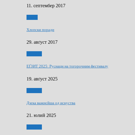
11. септембер 2017
Гумор
Хлопски поради
29. авґуст 2017
Додатки
ЕҐЗИТ 2025: Руснаци на тогорочним фестивалу
19. авґуст 2025
Додатки
Дзека важнєйша од искуства
21. юлий 2025
Додатки