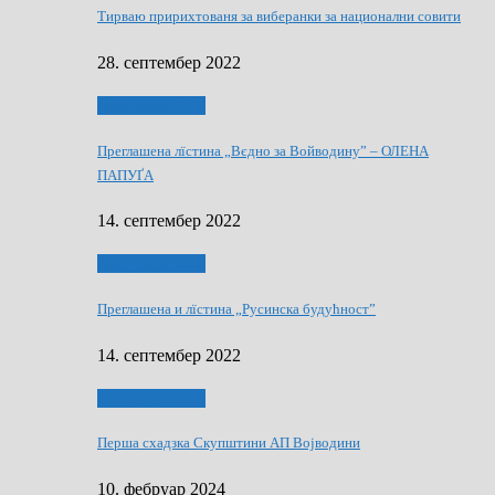
Тирваю пририхтованя за виберанки за национални совити
28. септембер 2022
Виберанки 2022
Преглашена лїстина „Вєдно за Войводину” – ОЛЕНА
ПАПУҐА
14. септембер 2022
Виберанки 2022
Преглашена и лїстина „Русинска будућност”
14. септембер 2022
Виберанки 2023
Перша схадзка Скупштини АП Војводини
10. фебруар 2024