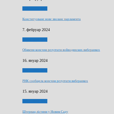
Виберанки 2023
Конституоване нове зволанє парламентa
7. фебруар 2024
Виберанки 2023
Обявени конєчни резултати войводянских виберанкох
16. януар 2024
Виберанки 2023
РИК сообщела конєчни резултати виберанкох
15. януар 2024
Виберанки 2024
Штернац лїстини у Новим Саду