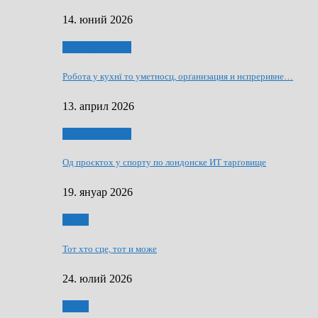
14. юний 2026
Руснаци и швет
Робота у кухнї то уметносц, орґанизация и нєпреривне…
13. април 2026
Руснаци и швет
Од проєктох у спорту по лондонске ИТ тарґовище
19. януар 2026
Спорт
Тот хто сце, тот и може
24. юлий 2026
Спорт