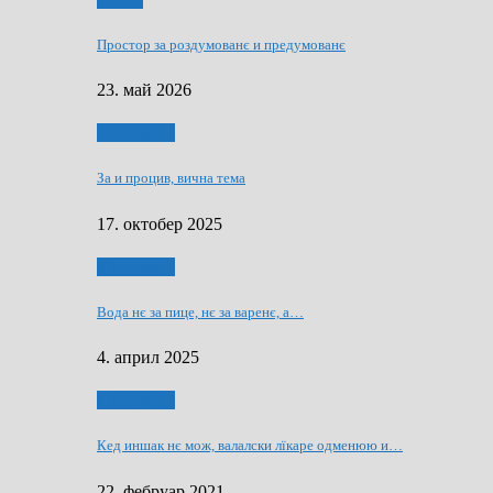
Мозаїк
Простор за роздумованє и предумованє
23. май 2026
Нашо места
За и процив, вична тема
17. октобер 2025
Нашо места
Вода нє за пице, нє за варeнє, a…
4. април 2025
Нашо места
Кед иншак нє мож, валалски лїкаре одменюю и…
22. фебруар 2021