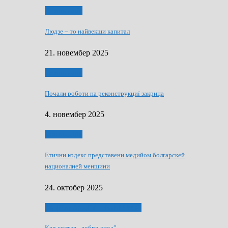
Тижньовнїк
Людзе – то найвекши капитал
21. новембер 2025
Тижньовнїк
Почали роботи на реконструкциї закрица
4. новембер 2025
Тижньовнїк
Етични кодекс представени медийом болгарскей
националней меншини
24. октобер 2025
ЯК (НЄ) СКАПАЛ РОКЕНРОЛ
Кед состав „добре диха”