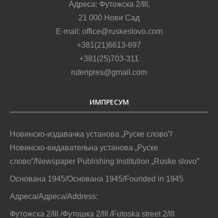
Адреса: Футожска 2/III,
21 000 Нови Сад
E-mail: office@ruskeslovo.com
+381(21)6613-697
+381(25)703-311
rutenpres@gmail.com
ИМПРЕСУМ
Новинско-издавачка установа „Руске слово”/
Новинско-видавательна установа „Руске
слово”/Newspaper Publishing Institution „Ruske slovo”
Основана 1945/Основана 1945/Founded in 1945
Адреса/Адреса/Address:
Футожска 2/III /Футошка 2/III /Futoska street 2/III