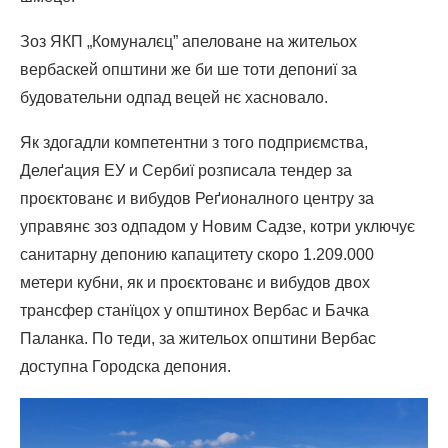
Зоз ЯКП „Комуналєц” апеловане на жительох
вербаскей општини же би ше тоти депониї за
будовательни одпад вецей нє хасновало.
Як здогадли компетентни з того подприємства,
Делеґация ЕУ и Сербиї розписала тендер за
проєктованє и вибудов Реґионалного центру за
управянє зоз одпадом у Новим Садзе, котри уключує
санитарну депонию капацитету скоро 1.209.000
метери кубни, як и проєктованє и вибудов двох
трансфер станїцох у општинох Вербас и Бачка
Паланка. По теди, за жительох општини Вербас
доступна Городска депония.