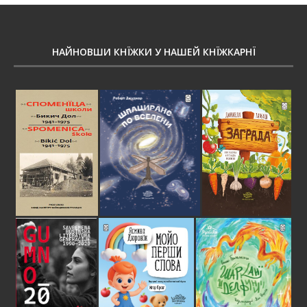
НАЙНОВШИ КНЇЖКИ У НАШЕЙ КНЇЖКАРНЇ