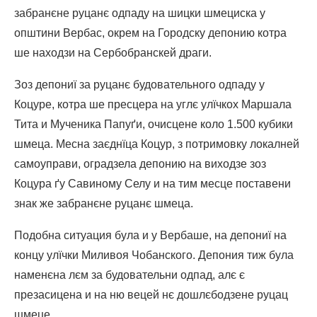
забранєне руцанє одпаду на шицки шмециска у
општини Вербас, окрем на Городску депонию котра
ше находзи на Сербобранскей драги.
Зоз депониї за руцанє будовательного одпаду у
Коцуре, котра ше пресцера на углє улїчкох Маршала
Тита и Мученика Папуґи, очисцене коло 1.500 кубики
шмеца. Месна заєднїца Коцур, з потримовку локалней
самоуправи, оградзела депонию на виходзе зоз
Коцура ґу Савиному Селу и на тим месце поставени
знак же забранєне руцанє шмеца.
Подобна ситуация була и у Вербаше, на депониї на
концу улїчки Миливоя Чобанского. Депония тиж була
наменєна лєм за будовательни одпад, алє є
презасицена и на ню вецей нє дошлєбодзене руцац
шмеце.