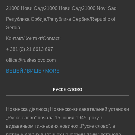
21000 Нови Сад/21000 Нови Сад/21000 Novi Sad
Република Србија/Република Сербия/Republic of
Serbia
Контакт/Контакт/Contact:
+ 381 (0) 21 6613 697
office@ruskeslovo.com
ВЕЦЕЙ / ВИШЕ / MORE
РУСКЕ СЛОВО
Новинска дїялносц Новинско-видавательней установи
„Руске слово” почала 15. юния 1945. року з
видаваньом тижньових новинох „Руске слово”, а
потим и других виданьох на руским язику. Установа