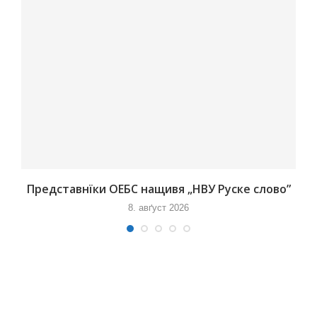
Представнїки ОЕБС нащивя „НВУ Руске слово”
8. авґуст 2026