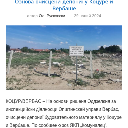
Ознова очисцени депониї у Коцуре и
Вербаше
автор
Ол. Русковски
29. юний 2024
КОЦУР/ВЕРБАС – На основи ришеня Оддзелєня за
инспекцийски дїялносци Општинскей управи Вербас,
очисцени депониї будовательного материялу у Коцуре
и Вербаше. По сообщеню зоз ЯКП „Комуналєц”,