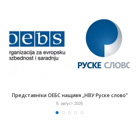
Представнїки ОЕБС нащивя „НВУ Руске слово”
8. авґуст 2026