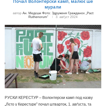
Почал Волонтерски камп, малює ше
мурали
автор
Ан. Медєши Фото: Здруженя Гражданох „Pact
Ruthenorumˮ
3. авґуст 2024
РУСКИ КЕРЕСТУР – Волонтерски камп под назву
„Лєто у Керестуре” почал штварток, 1. авґуста, та