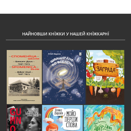
НАЙНОВШИ КНЇЖКИ У НАШЕЙ КНЇЖКАРНЇ