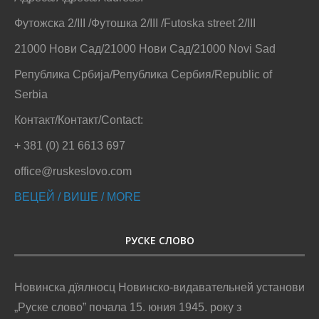
Футожска 2/III /Футошка 2/III /Futoska street 2/III
21000 Нови Сад/21000 Нови Сад/21000 Novi Sad
Република Србија/Република Сербия/Republic of
Serbia
Контакт/Контакт/Contact:
+ 381 (0) 21 6613 697
office@ruskeslovo.com
ВЕЦЕЙ / ВИШЕ / MORE
РУСКЕ СЛОВО
Новинска дїялносц Новинско-видавательней установи
„Руске слово” почала 15. юния 1945. року з