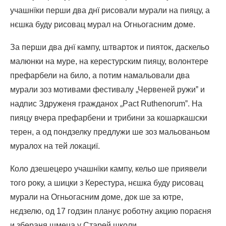
учашнїки перши два днї рисовали мурали на пияцу, а
нєшка буду рисовац мурал на Огньогасним доме.
За перши два днї кампу, штварток и пияток, даскельо
малюнки на муре, на керестурским пияцу, волонтере
префарбели на било, а потим намальовали два
мурали зоз мотивами фестивалу „Червеней ружиˮ и
надпис Здруженя гражданох „Pact Ruthenorumˮ. На
пияцу вчера префарбени и трибини за кошаркашски
терен, а од пондзелку предлужи ше зоз мальованьом
муралох на тей локациї.
Коло дзешецеро учашнїки кампу, кельо ше приявели
того року, а шицки з Керестура, нєшка буду рисовац
мурали на Огньогасним доме, док ше за ютре,
нєдзелю, од 17 годзин планує роботну акцию пораєня
и збераня шмеца у Старей школи.