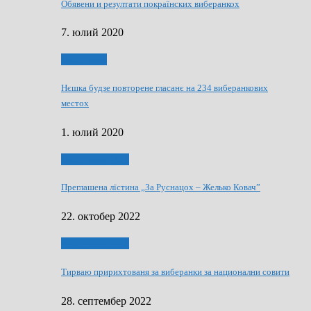
Обявени и резултати покраїнских виберанкох
7. юлий 2020
Виберанки
Нєшка будзе повторене гласанє на 234 виберанкових
местох
1. юлий 2020
Виберанки 2022
Преглашена лїстина „За Руснацох – Желько Ковач”
22. октобер 2022
Виберанки 2022
Тирваю пририхтованя за виберанки за национални совити
28. септембер 2022