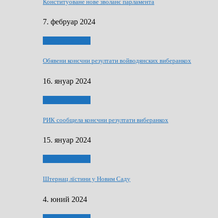
Конституоване нове зволанє парламентa
7. фебруар 2024
Виберанки 2023
Обявени конєчни резултати войводянских виберанкох
16. януар 2024
Виберанки 2023
РИК сообщела конєчни резултати виберанкох
15. януар 2024
Виберанки 2024
Штернац лїстини у Новим Саду
4. юний 2024