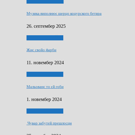
НАШО МУЗИЧАРЕ
Музика виполнює шерцо коцурского бетяра
26. септембер 2025
НАШО УМЕТНЇКИ
Жиє свойо фарби
11. новембер 2024
НАШО УМЕТНЇКИ
Мальованє то єй гоби
1. новембер 2024
НАШО УМЕТНЇКИ
Чувар забутей прешлосци