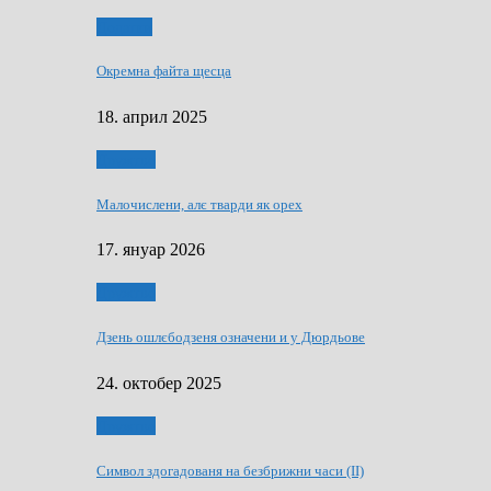
Додатки
Окремна файта щесца
18. април 2025
Дружтво
Малочислени, алє тварди як орех
17. януар 2026
Дружтво
Дзень ошлєбодзеня означени и у Дюрдьове
24. октобер 2025
Дружтво
Символ здогадованя на безбрижни часи (II)