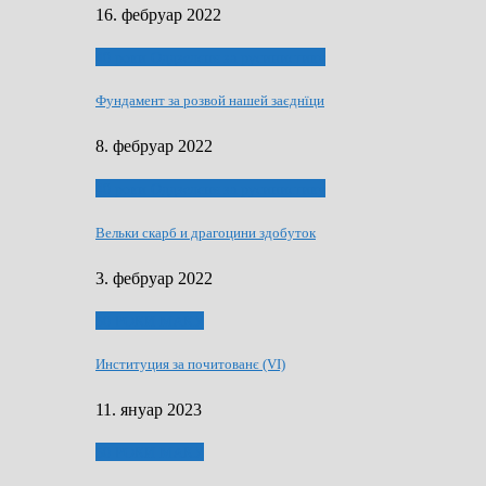
16. фебруар 2022
40 роки Оддзелєня за русинистику
Фундамент за розвой нашей заєднїци
8. фебруар 2022
40 роки Оддзелєня за русинистику
Вельки скарб и драгоцини здобуток
3. фебруар 2022
50 РОКИ МАКУ
Институция за почитованє (VI)
11. януар 2023
50 РОКИ МАКУ