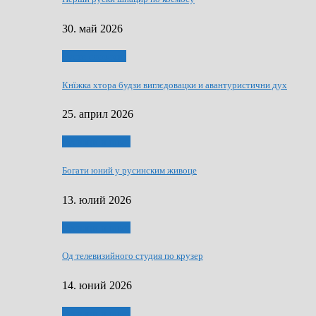
30. май 2026
Руске словечко
Кнїжка хтора будзи виглєдовацки и авантуристични дух
25. април 2026
Руснаци и швет
Богати юний у русинским живоце
13. юлий 2026
Руснаци и швет
Од телевизийного студия по крузер
14. юний 2026
Руснаци и швет