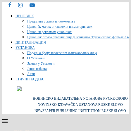
ЦЕНОВНЇК
Предплата у жеми и иножемстве
Ценовнїк малих оглашкох и ин мемориямох
Ценовнїк рекламох у новинох
Ценовник огласа правних лица у новинама “Руске слово” формат A4
ДИҐИТАЛИЗАЦИЯ
УСТАНОВА
Подаци о броју запослених и ангажованих лица
О Установи
Заняти у Установи
Јавне набавке
Акти
ЕТИЧНИ КОДЕКС
НОВИНСКО-ВИДАВАТЕЛЬНА УСТАНОВА РУСКЕ СЛОВО
NOVINSKO-IZDAVAČKA USTANOVA RUSKE SLOVO
NEWSPAPER PUBLISHING INSTITUTION RUSKE SLOVO