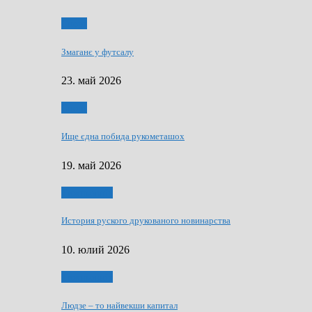
Спорт
Змаганє у футсалу
23. май 2026
Спорт
Ище єдна побида рукометашох
19. май 2026
Тижньовнїк
История руского друкованого новинарства
10. юлий 2026
Тижньовнїк
Людзе – то найвекши капитал