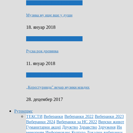
ЯК (НЄ) СКАПАЛ РОКЕНРОЛ
Музика му ище вше у души
18. януар 2018
ЯК (НЄ) СКАПАЛ РОКЕНРОЛ
Руска рок древянка
11. януар 2018
ЯК (НЄ) СКАПАЛ РОКЕНРОЛ
„Керестурияда” вечар музики младих
28. децембер 2017
Рутенпрес
ТЕКСТИ
Виберанки
Виберанки 2022
Виберанки 2023
Виберанки 2024
Виберанки за НС 2022
Вирски живот
Гуманитарни акциї
Дружтво
Здравство
Здруженя
Ин
мемориям
Информованє
Култура
Локални виберанки