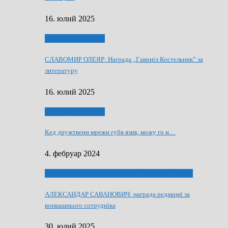
16. юлий 2025
Култура и просвита
СЛАВОМИР ОЛЕЯР: Награда „Гавриїл Костельник” за
литературу
16. юлий 2025
Култура и просвита
Кед дружтвени мрежи губя язик, можу го и…
4. фебруар 2024
ЛАУРЕАТИ 80 РОЧНЇЦИ НВУ РУСКЕ СЛОВО
АЛЕКСАНДАР САВАНОВИЧ: награда редакциї за
вонкашнього сотруднїка
30. юлий 2025