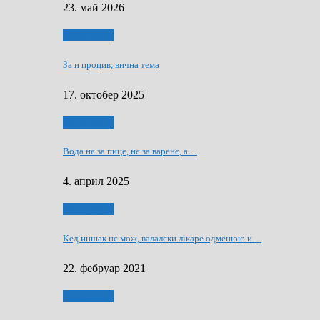
23. май 2026
Нашо места
За и процив, вична тема
17. октобер 2025
Нашо места
Вода нє за пице, нє за варeнє, a…
4. април 2025
Нашо места
Кед иншак нє мож, валалски лїкаре одменюю и…
22. фебруар 2021
Нашо места