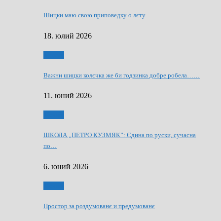
Шицки маю свою приповедку о лєту
18. юлий 2026
Мозаїк
Важни шицки колєчка же би годзинка добре робела……
11. юний 2026
Мозаїк
ШКОЛА „ПЕТРО КУЗМЯК”: Єдина по руски, сучасна
по…
6. юний 2026
Мозаїк
Простор за роздумованє и предумованє