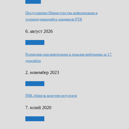
Дружтво
Представнїки Министерства информованя и
телекомуникацийох нащивели РТВ
6. авґуст 2026
Виберанки
Розписани парламентарни и локални виберанки за 17.
децембер
2. новембер 2023
Виберанки
РВК обявела конєчни резултати
7. юлий 2020
Виберанки