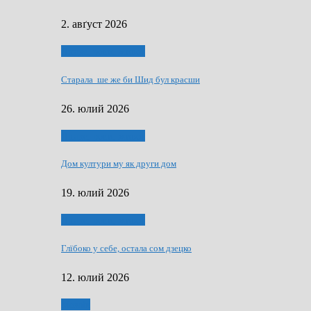
2. авґуст 2026
Людзе, роки, живот
Старала ше же би Шид бул красши
26. юлий 2026
Людзе, роки, живот
Дом култури му як други дом
19. юлий 2026
Людзе, роки, живот
Глїбоко у себе, остала сом дзецко
12. юлий 2026
Мозаїк