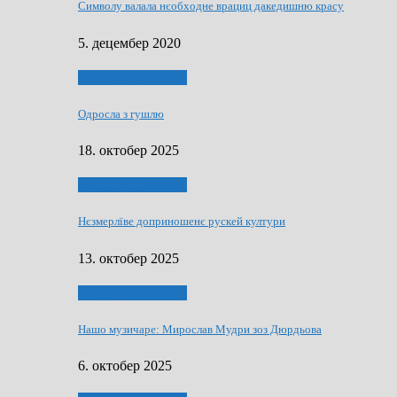
Символу валала нєобходне врациц дакедишню красу
5. децембер 2020
НАШО МУЗИЧАРЕ
Одросла з гушлю
18. октобер 2025
НАШО МУЗИЧАРЕ
Нєзмерлїве доприношенє рускей култури
13. октобер 2025
НАШО МУЗИЧАРЕ
Нашо музичаре: Мирослав Мудри зоз Дюрдьова
6. октобер 2025