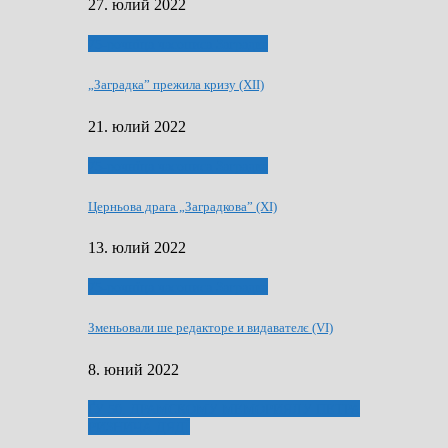
27. юлий 2022
75-рочнїца часописа Заградка
„Заградка” прежила кризу (XII)
21. юлий 2022
75-рочнїца часописа Заградка
Церньова драга „Заградкова” (XI)
13. юлий 2022
75-рочнїца часописа Заградка
Зменьовали ше редакторе и видавателє (VI)
8. юний 2022
ҐУ 50. ДРАМСКОМУ МЕМОРИЯЛУ ПЕТРА
РИЗНИЧА ДЯДЇ