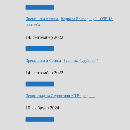
Виберанки 2022
Преглашена лїстина „Вєдно за Войводину” – ОЛЕНА
ПАПУҐА
14. септембер 2022
Виберанки 2022
Преглашена и лїстина „Русинска будућност”
14. септембер 2022
Виберанки 2023
Перша схадзка Скупштини АП Војводини
10. фебруар 2024
Виберанки 2023