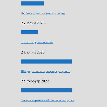
Духовни живот
Любов ґу Богу и дзецом у шерцу
25. юлий 2026
Руске слово
Тот хто сце, тот и може
24. юлий 2026
40 роки Оддзелєня за русинистику
Шлїди у просвити, науки, култури…
22. фебруар 2022
40 роки Оддзелєня за русинистику
Заварта вертикала образованя по руски