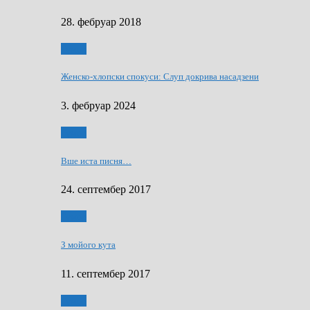
28. фебруар 2018
Гумор
Женско-хлопски спокуси: Слуп докрива насадзени
3. фебруар 2024
Гумор
Вше иста писня…
24. септембер 2017
Гумор
З мойого кута
11. септембер 2017
Гумор