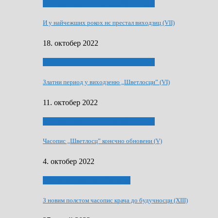
70 РОКИ ЧАСОПИСУ „ШВЕТЛОСЦ”
И у найчежших рокох нє престал виходзиц (VII)
18. октобер 2022
70 РОКИ ЧАСОПИСУ „ШВЕТЛОСЦ”
Златни период у виходзеню „Шветлосци” (VI)
11. октобер 2022
70 РОКИ ЧАСОПИСУ „ШВЕТЛОСЦ”
Часопис „Шветлосц” конєчно обновени (V)
4. октобер 2022
75-рочнїца часописа Заградка
З новим полєтом часопис крача до будучносци (XIII)