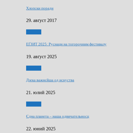
Хлопски поради
29. авґуст 2017
Додатки
ЕҐЗИТ 2025: Руснаци на тогорочним фестивалу
19. авґуст 2025
Додатки
Дзека важнєйша од искуства
21. юлий 2025
Додатки
Єдна планета – наша одвичательносц
22. юний 2025