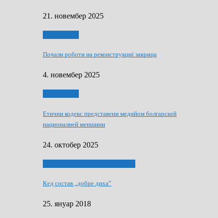
21. новембер 2025
Тижньовнїк
Почали роботи на реконструкциї закрица
4. новембер 2025
Тижньовнїк
Етични кодекс представени медийом болгарскей
националней меншини
24. октобер 2025
ЯК (НЄ) СКАПАЛ РОКЕНРОЛ
Кед состав „добре диха”
25. януар 2018