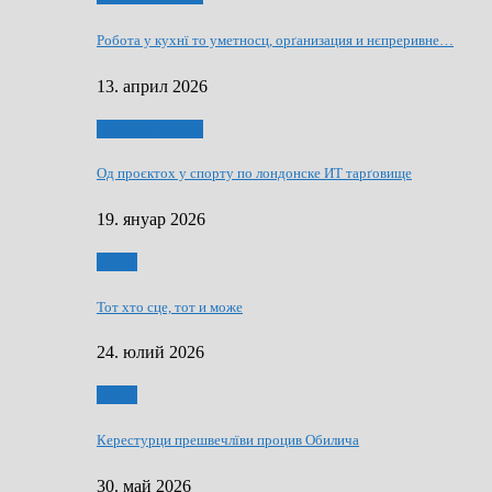
Робота у кухнї то уметносц, орґанизация и нєпреривне…
13. април 2026
Руснаци и швет
Од проєктох у спорту по лондонске ИТ тарґовище
19. януар 2026
Спорт
Тот хто сце, тот и може
24. юлий 2026
Спорт
Керестурци прешвечлїви процив Обилича
30. май 2026