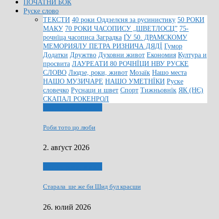
ПОЧАТНИ БОК
Руске слово
ТЕКСТИ
40 роки Оддзелєня за русинистику
50 РОКИ
МАКУ
70 РОКИ ЧАСОПИСУ „ШВЕТЛОСЦ”
75-
рочнїца часописа Заградка
ҐУ 50. ДРАМСКОМУ
МЕМОРИЯЛУ ПЕТРА РИЗНИЧА ДЯДЇ
Гумор
Додатки
Дружтво
Духовни живот
Економия
Култура и
просвита
ЛАУРЕАТИ 80 РОЧНЇЦИ НВУ РУСКЕ
СЛОВО
Людзе, роки, живот
Мозаїк
Нашо места
НАШО МУЗИЧАРЕ
НАШО УМЕТНЇКИ
Руске
словечко
Руснаци и швет
Спорт
Тижньовнїк
ЯК (НЄ)
СКАПАЛ РОКЕНРОЛ
Людзе, роки, живот
Роби тото цо люби
2. авґуст 2026
Людзе, роки, живот
Старала ше же би Шид бул красши
26. юлий 2026