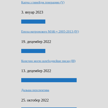
Капча з тинейдж ґенерацию (V)
3. януар 2023
50 РОКИ МАКУ
Епоха натронского МАК-у 2005-2013 (IV)
19. децембер 2022
50 РОКИ МАКУ
Конєчно могло шлєбоднєйше писац (III)
13. децембер 2022
70 РОКИ ЧАСОПИСУ „ШВЕТЛОСЦ”
Дальша перспектива
25. октобер 2022