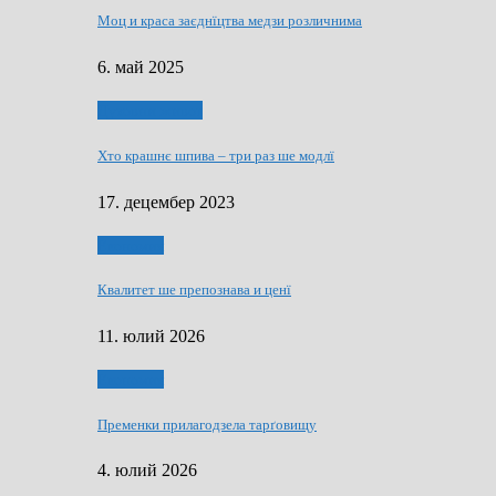
Моц и краса заєднїцтва медзи розличнима
6. май 2025
Духовни живот
Хто крашнє шпива – три раз ше модлї
17. децембер 2023
Економия
Квалитет ше препознава и ценї
11. юлий 2026
Економия
Пременки прилагодзела тарґовищу
4. юлий 2026