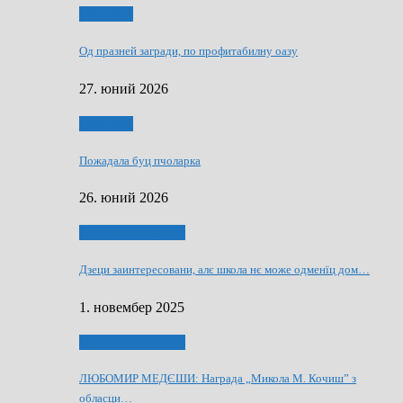
Економия
Од празней загради, по профитабилну оазу
27. юний 2026
Економия
Пожадала буц пчоларка
26. юний 2026
Култура и просвита
Дзеци заинтересовани, алє школа нє може одменїц дом…
1. новембер 2025
Култура и просвита
ЛЮБОМИР МЕДЄШИ: Награда „Микола М. Кочиш” з
обласци…