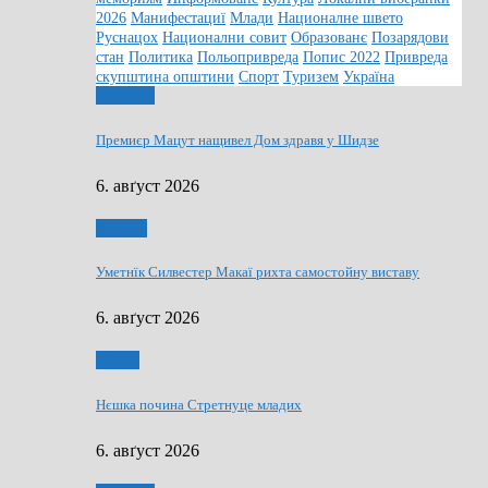
2026
Манифестациї
Млади
Националне швето
Руснацох
Национални совит
Образованє
Позарядови
стан
Политика
Польопривреда
Попис 2022
Привреда
скупштина општини
Спорт
Туризем
Україна
Дружтво
Премиєр Мацут нащивел Дом здравя у Шидзе
6. авґуст 2026
Култура
Уметнїк Силвестер Макаї рихта самостойну виставу
6. авґуст 2026
Млади
Нєшка почина Стретнуце младих
6. авґуст 2026