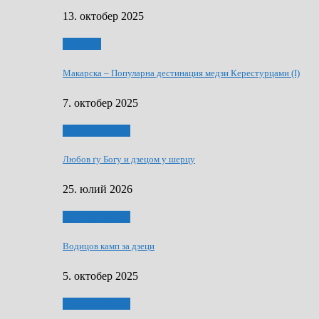
13. октобер 2025
Дружтво
Макарскa – Популарна дестинация медзи Керестурцами (I)
7. октобер 2025
Духовни живот
Любов ґу Богу и дзецом у шерцу
25. юлий 2026
Духовни живот
Водицов камп за дзеци
5. октобер 2025
Духовни живот