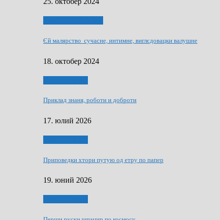
25. октобер 2024
НАШО УМЕТНЇКИ
Єй малярство сучасне, интимне, виглєдовацки валушне
18. октобер 2024
Руске словечко
Приклад знаня, роботи и доброти
17. юлий 2026
Руске словечко
Приповедки хтори путую од етру по папер
19. юний 2026
Руске словечко
Перши руски шпацир по космосу