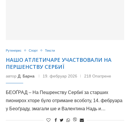
Рутенпрес
Спорт
Тексти
НАШО АТЛЕТИЧАРЕ УЧАСТВОВАЛИ НА
ПЕРШЕНСТВУ СЕРБИЇ
автор
Д. Барна
19. фебруар 2026
218 Опатрене
БЕОҐРАД – На Пешренству Сербиї за старших
пионирох хторе було отримане всоботу, 14. фебруара
у Беоґраду, змагали ше и Валентина Надь и…