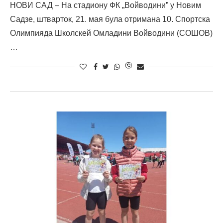
НОВИ САД – На стадиону ФК „Войводини” у Новим
Садзе, штварток, 21. мая була отримана 10. Спортска
Олимпияда Школскей Омладини Войводини (СОШОВ)
…