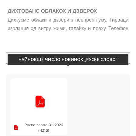
ДИХТОВАНЄ ОБЛАКОХ И ДЗВЕРОХ
Дихтуєме облаки и дзвери з неопрен ґуму. Тирваца
изолация од витру, жими, галайку и праху. Телефон
060/50-88-433.
НАЙНОВШЕ ЧИСЛО НОВИНОХ „РУСКЕ СЛОВО”
Руске слово 31-2026
(4212)