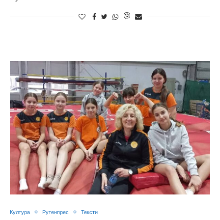
Култура
Рутенпрес
Тексти