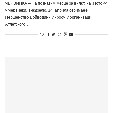
ЧЕРВИНКА – На познатим месце за вилєт, на „Потокуˮ
у Червинки, внєдзелю, 14. априла отримане
Першенство Войводини у кросу, у орґанизациї
Атлетского…