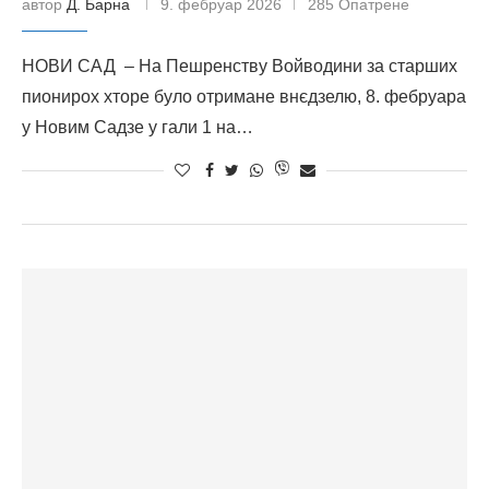
автор
Д. Барна
9. фебруар 2026
285 Опатрене
НОВИ САД – На Пешренству Войводини за старших
пионирох хторе було отримане внєдзелю, 8. фебруара
у Новим Садзе у гали 1 на…