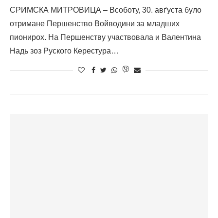
СРИМСКА МИТРОВИЦА – Всоботу, 30. авґуста було
отримане Першенство Войводини за младших
пионирох. На Першенству участвовала и Валентина
Надь зоз Руского Керестура…