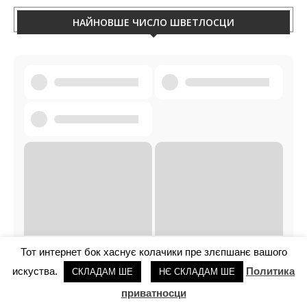
Тот интернет бок хаснує колачики пре злєпшанє вашого
искуства.
Политика
СКЛАДАМ ШЕ
НЄ СКЛАДАМ ШЕ
ХВИЛЯ
приватносци