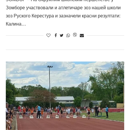
Зомборе участвовали и атлетичаре зоз нашей школи
зоз Руского Керестура и зазначели красни резултати:
Калина…