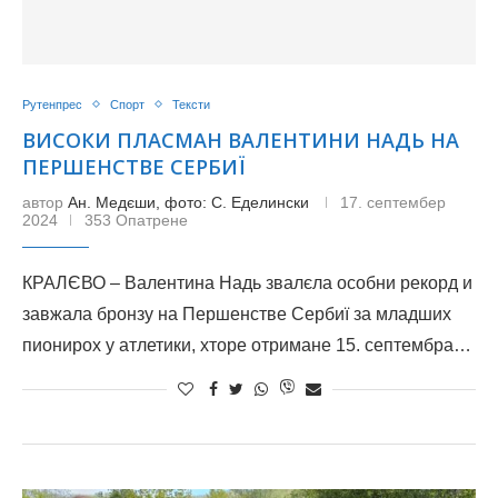
Рутенпрес
Спорт
Тексти
ВИСОКИ ПЛАСМАН ВАЛЕНТИНИ НАДЬ НА
ПЕРШЕНСТВЕ СЕРБИЇ
автор
Ан. Медєши, фото: С. Еделински
17. септембер
2024
353 Опатрене
КРАЛЄВО – Валентина Надь звалєла особни рекорд и
завжала бронзу на Першенстве Сербиї за младших
пионирох у атлетики, хторе отримане 15. септембра…