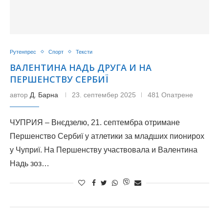
Рутенпрес
Спорт
Тексти
ВАЛЕНТИНА НАДЬ ДРУГА И НА
ПЕРШЕНСТВУ СЕРБИЇ
автор
Д. Барна
23. септембер 2025
481 Опатрене
ЧУПРИЯ – Внєдзелю, 21. септембра отримане
Першенство Сербиї у атлетики за младших пионирох
у Чуприї. На Першенству участвовала и Валентина
Надь зоз…