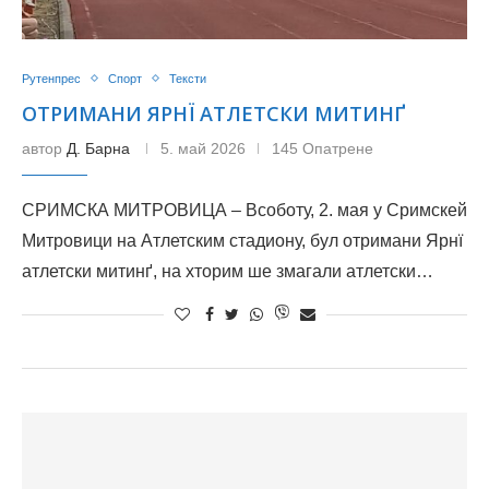
Рутенпрес
Спорт
Тексти
ОТРИМАНИ ЯРНЇ АТЛЕТСКИ МИТИНҐ
автор
Д. Барна
5. май 2026
145 Опатрене
СРИМСКА МИТРОВИЦА – Всоботу, 2. мая у Сримскей
Митровици на Атлетским стадиону, бул отримани Ярнї
атлетски митинґ, на хторим ше змагали атлетски…