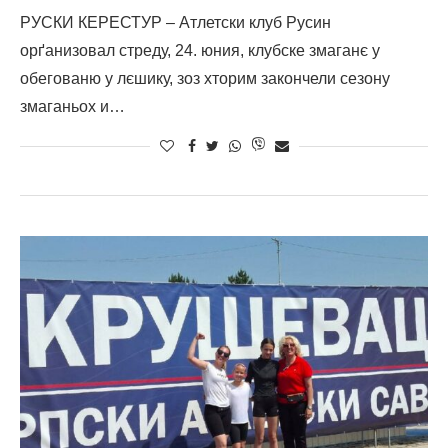
РУСКИ КЕРЕСТУР – Атлетски клуб Русин
орґанизовал стреду, 24. юния, клубске змаганє у
обегованю у лєшику, зоз хторим закончели сезону
змаганьох и…