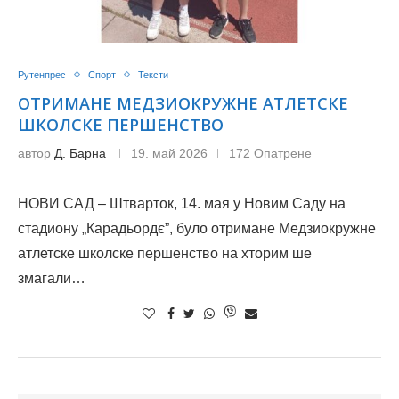
Рутенпрес
Спорт
Тексти
ОТРИМАНЕ МЕДЗИОКРУЖНЕ АТЛЕТСКЕ
ШКОЛСКЕ ПЕРШЕНСТВО
автор
Д. Барна
19. май 2026
172 Опатрене
НОВИ САД – Штварток, 14. мая у Новим Саду на
стадиону „Карадьордє”, було отримане Медзиокружне
атлетске школске першенство на хторим ше
змагали…