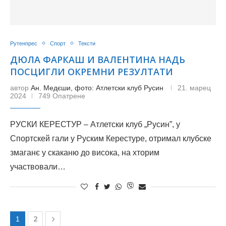
Рутенпрес
Спорт
Тексти
ДЮЛА ФАРКАШ И ВАЛЕНТИНА НАДЬ
ПОСЦИГЛИ ОКРЕМНИ РЕЗУЛТАТИ
автор
Ан. Медєши, фото: Атлетски клуб Русин
21. марец
2024
749 Опатрене
РУСКИ КЕРЕСТУР – Атлетски клуб „Русин”, у
Спортскей гали у Руским Керестуре, отримал клубске
змаганє у скаканю до висока, на хторим
участвовали…
2
1