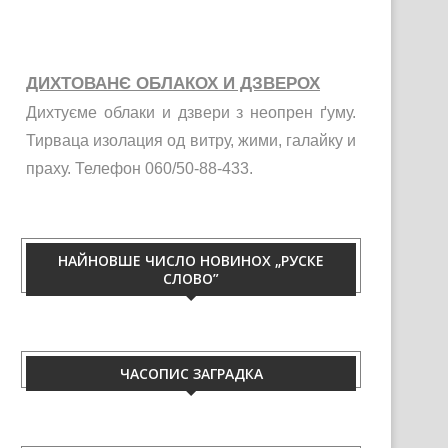
ДИХТОВАНЄ ОБЛАКОХ И ДЗВЕРОХ
Дихтуєме облаки и дзвери з неопрен ґуму.
Тирваца изолация од витру, жими, галайку и
праху. Телефон 060/50-88-433.
НАЙНОВШЕ ЧИСЛО НОВИНОХ „РУСКЕ
СЛОВО”
ЧАСОПИС ЗАГРАДКА