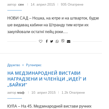
автор
сен
14. април 2015
935 Опатрене
НОВИ САД – Нєшка, на ютре и на штварток, будзе
ше видавац кабини на Штранду тим котри их
закупйовали остатнї пейц роки.…
Дружтво
Рутенпрес
НА МЕДЗИНАРОДНЕЙ ВИСТАВИ
НАГРАДЗЕНИ И ЧЛЕНЇЦИ „ИДЕЇ” И
„БАЙКИ”
автор
маф
10. април 2015
1.2k Опатрене
КУЛА – На 45. Медзинародней вистави ручних