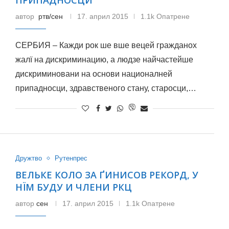
ПРИПАДНОСЦИ
автор
ртв/сен
17. април 2015
1.1k Опатрене
СЕРБИЯ – Кажди рок ше вше вецей гражданох
жалї на дискриминацию, а людзе найчастейше
дискриминовани на основи националней
припадносци, здравственого стану, старосци,…
Дружтво
Рутенпрес
ВЕЛЬКЕ КОЛО ЗА ҐИНИСОВ РЕКОРД, У
НЇМ БУДУ И ЧЛЕНИ РКЦ
автор
сен
17. април 2015
1.1k Опатрене