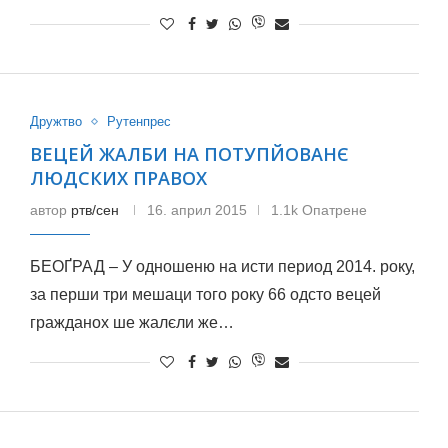
Дружтво
Рутенпрес
ВЕЦЕЙ ЖАЛБИ НА ПОТУПЙОВАНЄ
ЛЮДСКИХ ПРАВОХ
автор
ртв/сен
16. април 2015
1.1k Опатрене
БЕОҐРАД – У одношеню на исти период 2014. року,
за перши три мешаци того року 66 одсто вецей
гражданох ше жалєли же…