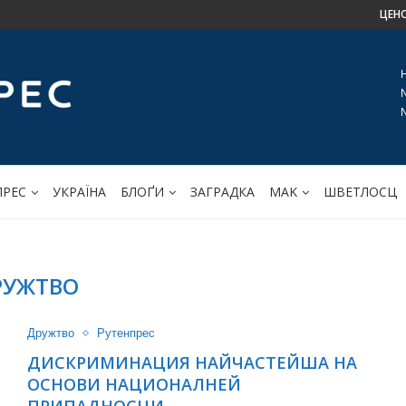
ЦЕН
ПРЕС
УКРАЇНА
БЛОҐИ
ЗАГРАДКА
МАK
ШВЕТЛОСЦ
РУЖТВО
Дружтво
Рутенпрес
ДИСКРИМИНАЦИЯ НАЙЧАСТЕЙША НА
ОСНОВИ НАЦИОНАЛНЕЙ